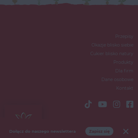
Przepisy
Okazje blisko siebie
Cukier blisko natury
Produkty
Dla firm
Dane osobowe
Kontakt
Copyright © 2026 Südzucker Polska
S.A
Dołącz do naszego newslettera
Zapisz się
Polityka marketingowa
Polityka prywatności