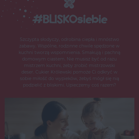
#BLISKOsiebie
Szczypta słodyczy, odrobina ciepła i mnóstwo
zabawy. Wspólne, rodzinne chwile spędzone w
kuchni tworzą wspomnienia. Smakują i pachną
domowym ciastem. Nie musisz być od razu
mistrzem kuchni, żeby zrobić mistrzowski
deser. Cukier Królewski pomoże Ci odkryć w
sobie miłość do wypieków, żebyś mógł się nią
podzielić z bliskimi. Upieczemy coś razem?