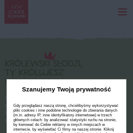
Szanujemy Twoją prywatność
Sprawdź nasze pomysły na
niemarnowanie! Proste zmiany w
Gdy przeglądasz naszą stronę, chcielibyśmy wykorzystywać
pliki cookies i inne podobne technologie do zbierania danych
kuchni mogą dać składnikom
(m.in. adresy IP, inne identyfikatory internetowe) w trzech
drugie życie i jeszcze więcej smaku.
głównych celach: by analizować statystyki ruchu na stronie,
by kierować do Ciebie reklamy w innych miejscach w
internecie, by wyświetlać Ci filmy na naszej stronie. Kliknij