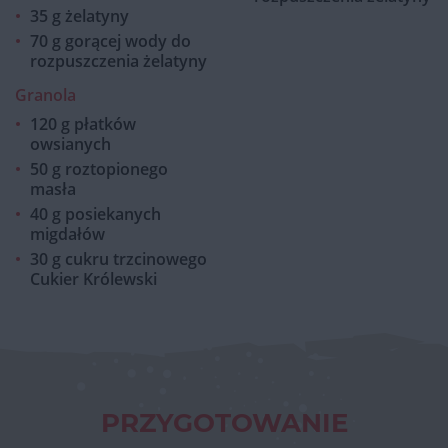
35 g żelatyny
70 g gorącej wody do
rozpuszczenia żelatyny
Granola
120 g płatków
owsianych
50 g roztopionego
masła
40 g posiekanych
migdałów
30 g cukru trzcinowego
Cukier Królewski
PRZYGOTOWANIE