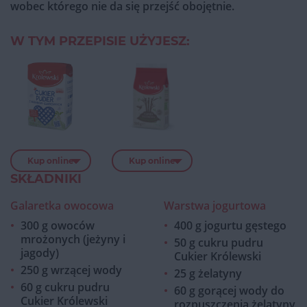
wobec którego nie da się przejść obojętnie.
W TYM PRZEPISIE UŻYJESZ:
Kup online
Kup online
SKŁADNIKI
Galaretka owocowa
Warstwa jogurtowa
300 g owoców
400 g jogurtu gęstego
mrożonych (jeżyny i
50 g cukru pudru
jagody)
Cukier Królewski
250 g wrzącej wody
25 g żelatyny
60 g cukru pudru
60 g gorącej wody do
Cukier Królewski
rozpuszczenia żelatyny