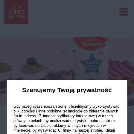
Szanujemy Twoją prywatność
Gdy przeglądasz naszą stronę, chcielibyśmy wykorzystywać
pliki cookies i inne podobne technologie do zbierania danych
(m.in. adresy IP, inne identyfikatory internetowe) w trzech
głównych celach: by analizować statystyki ruchu na stronie,
Deserki z galaretką
by kierować do Ciebie reklamy w innych miejscach w
internecie, by wyświetlać Ci filmy na naszej stronie. Kliknij