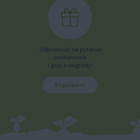
Odpowiedz na pytanie
konkursowe
i graj o nagrody!
Regulamin