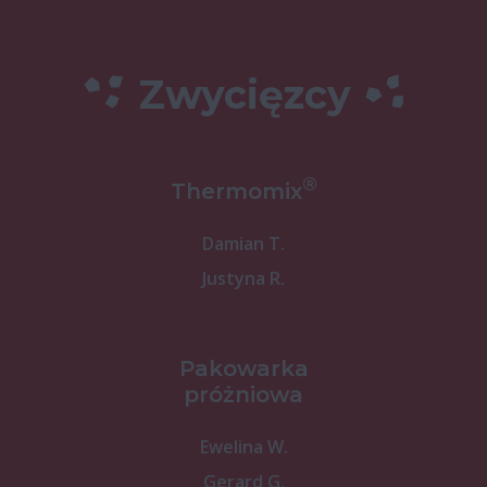
Zwycięzcy
®
Thermomix
Damian T.
Justyna R.
Pakowarka
próżniowa
Ewelina W.
Gerard G.