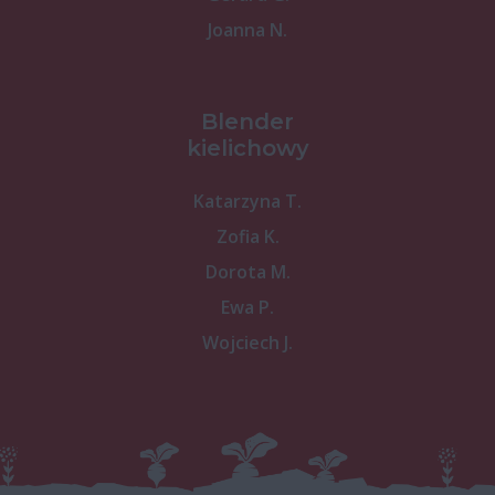
Joanna N.
Blender
kielichowy
Katarzyna T.
Zofia K.
Dorota M.
Ewa P.
Wojciech J.