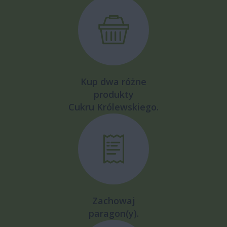
Kup dwa różne
produkty
Cukru Królewskiego.
Zachowaj
paragon(y).