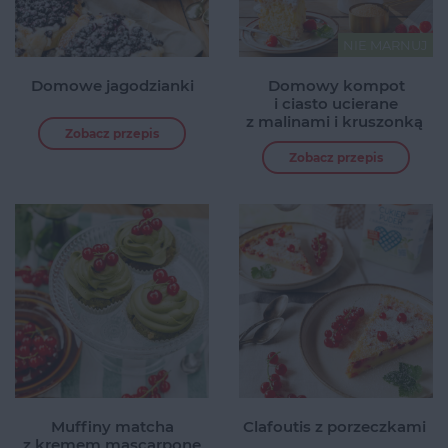
Domowe jagodzianki
Domowy kompot
i ciasto ucierane
z malinami i kruszonką
Zobacz przepis
Zobacz przepis
Muffiny matcha
Clafoutis z porzeczkami
z kremem mascarpone