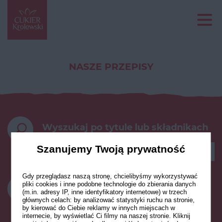
NASZE PRZEPISY
Wyszukaj po tytule lub składnikach
Szanujemy Twoją prywatność
Gdy przeglądasz naszą stronę, chcielibyśmy wykorzystywać
pliki cookies i inne podobne technologie do zbierania danych
CZAS PRZYGOTOWANIA
(m.in. adresy IP, inne identyfikatory internetowe) w trzech
głównych celach: by analizować statystyki ruchu na stronie,
do 15 minut
do 30 minut
by kierować do Ciebie reklamy w innych miejscach w
internecie, by wyświetlać Ci filmy na naszej stronie. Kliknij