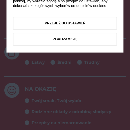
poniżej, by wyrazić zgodę albo przejdź do ustawień, aby
do 45 minut
powyżej 45 minut
dokonać szczegółowych wyborów co do plików cookies.
do 40 minut
do 12 godzin
PRZEJDŹ DO USTAWIEŃ
do kilku godzin
ZGADZAM SIĘ
STOPIEŃ TRUDNOŚCI
Łatwy
Średni
Trudny
NA OKAZJĘ
Twój smak, Twój wybór
Rodzinne obiady z odrobiną słodyczy
Przepisy na niemarnowanie