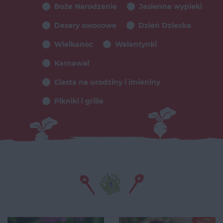
Boże Narodzenie
Jesienne wypieki
Desery owocowe
Dzień Dziecka
Wielkanoc
Walentynki
Karnawał
Ciasta na urodziny i imieniny
Pikniki i grille