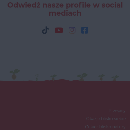
Odwiedź nasze profile w social
mediach
Przepisy
Okazje blisko siebie
Cukier blisko natury