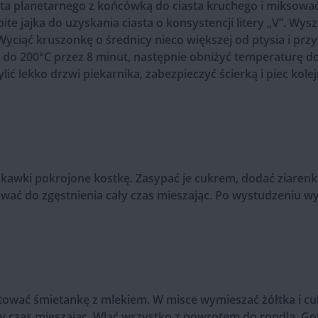
ota planetarnego z końcówką do ciasta kruchego i miksować
e jajka do uzyskania ciasta o konsystencji litery „V”. Wys
ciąć kruszonkę o średnicy nieco większej od ptysia i przy
do 200°C przez 8 minut, następnie obniżyć temperaturę do 
ić lekko drzwi piekarnika, zabezpieczyć ścierką i piec kolej
kawki pokrojone kostkę. Zasypać je cukrem, dodać ziarenka z
wać do zgęstnienia cały czas mieszając. Po wystudzeniu wyją
wać śmietankę z mlekiem. W misce wymieszać żółtka i cuk
ały czas mieszając. Wlać wszystko z powrotem do rondla. G