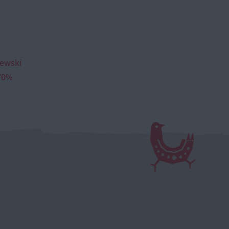
lewski
 70%