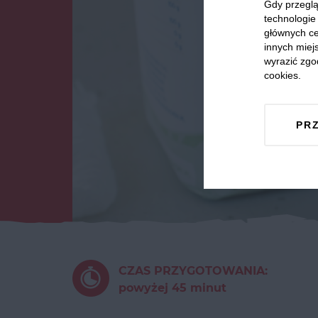
Gdy przeglą
technologie 
głównych ce
innych miejs
wyrazić zgo
cookies.
PR
CZAS PRZYGOTOWANIA:
powyżej 45 minut