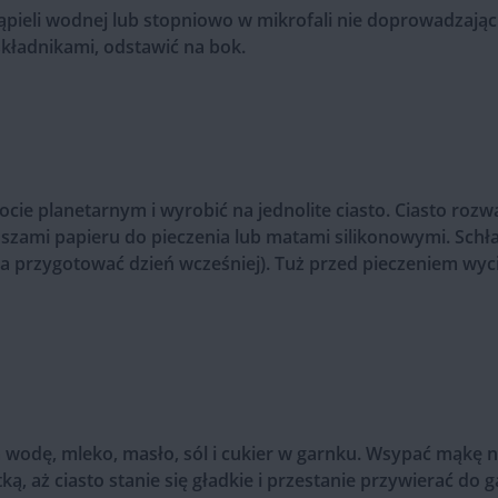
ąpieli wodnej lub stopniowo w mikrofali nie doprowadzając
składnikami, odstawić na bok.
ocie planetarnym i wyrobić na jednolite ciasto. Ciasto roz
ami papieru do pieczenia lub matami silikonowymi. Schł
a przygotować dzień wcześniej). Tuż przed pieczeniem wyci
wodę, mleko, masło, sól i cukier w garnku. Wsypać mąkę na
ą, aż ciasto stanie się gładkie i przestanie przywierać do g