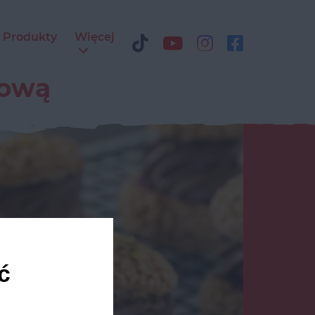
Produkty
Więcej
jową
ć