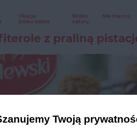
Okazje
Blisko
Nie marnuj
r
blisko siebie
natury
fiterole z praliną pistac
Szanujemy Twoją prywatnoś