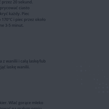
 przez 20 sekund.
zprycować ciasto
kryć każdy. Piec
170°C i piec przez około
ne 3-5 minut.
 wanilii i całą laskę/lub
ć laskę wanilii.
ier. Wlać gorące mleko
otować na małym ogniu,