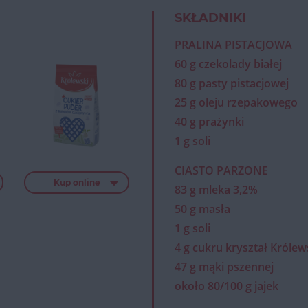
SKŁADNIKI
PRALINA PISTACJOWA
60 g czekolady białej
80 g pasty pistacjowej
25 g oleju rzepakowego
40 g prażynki
1 g soli
CIASTO PARZONE
Kup online
83 g mleka 3,2%
50 g masła
1 g soli
4 g cukru kryształ Królew
47 g mąki pszennej
około 80/100 g jajek