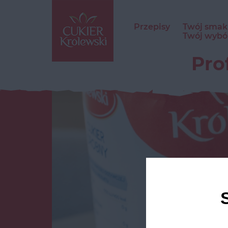
Przepisy
Twój smak
Twój wybó
Pro