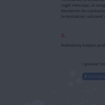
ciągle mieszając, aż os
blenderem do uzyskania 
(w kontakcie) i odstawić
5.
Nakładamy kolejno: prali
I gotowe! Te
Udostępni