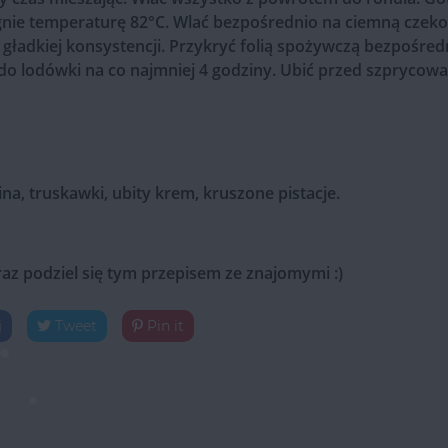
iągnie temperaturę 82°C. Wlać bezpośrednio na ciemną czek
gładkiej konsystencji. Przykryć folią spożywczą bezpośred
 do lodówki na co najmniej 4 godziny. Ubić przed szprycow
na, truskawki, ubity krem, kruszone pistacje.
raz podziel się tym przepisem ze znajomymi :)
j
Tweet
Pin it