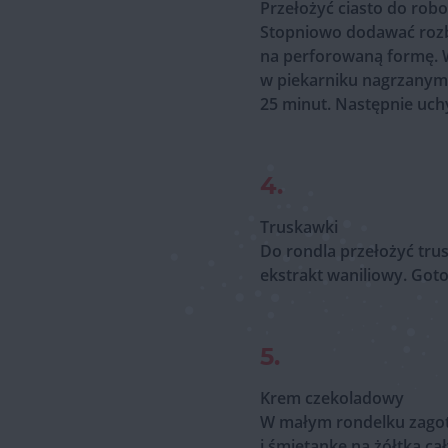
Przełożyć ciasto do rob
Stopniowo dodawać rozbit
na perforowaną formę. Wy
w piekarniku nagrzanym 
25 minut. Następnie uchyl
4.
Truskawki
Do rondla przełożyć trus
ekstrakt waniliowy. Goto
5.
Krem czekoladowy
W małym rondelku zagoto
i śmietankę na żółtka c