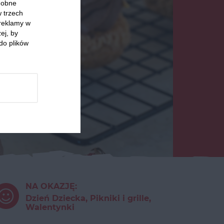
odobne
w trzech
 reklamy w
ej, by
do plików
NA OKAZJĘ:
Dzień Dziecka, Pikniki i grille,
Walentynki