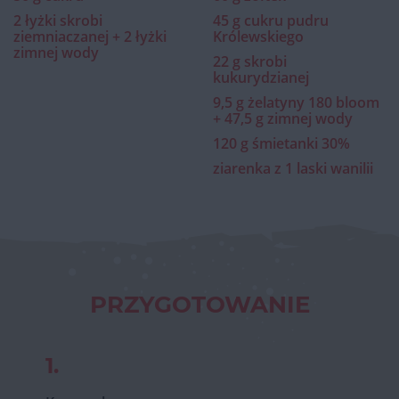
2 łyżki skrobi
45 g cukru pudru
ziemniaczanej + 2 łyżki
Królewskiego
zimnej wody
22 g skrobi
kukurydzianej
9,5 g żelatyny 180 bloom
+ 47,5 g zimnej wody
120 g śmietanki 30%
ziarenka z 1 laski wanilii
PRZYGOTOWANIE
1.