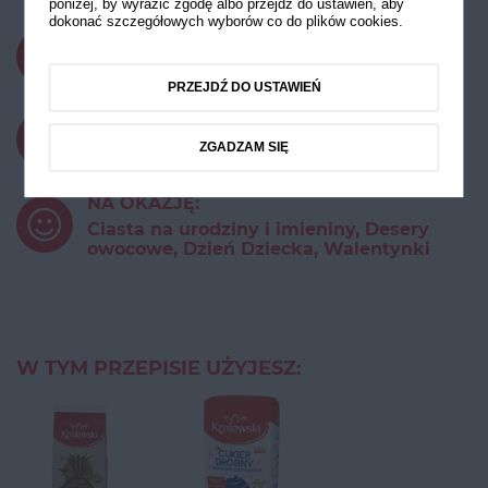
poniżej, by wyrazić zgodę albo przejdź do ustawień, aby
dokonać szczegółowych wyborów co do plików cookies.
CZAS PRZYGOTOWANIA:
do 30 minut
PRZEJDŹ DO USTAWIEŃ
STOPIEŃ TRUDNOŚCI:
ZGADZAM SIĘ
Średni
NA OKAZJĘ:
Ciasta na urodziny i imieniny, Desery
owocowe, Dzień Dziecka, Walentynki
W TYM PRZEPISIE UŻYJESZ: