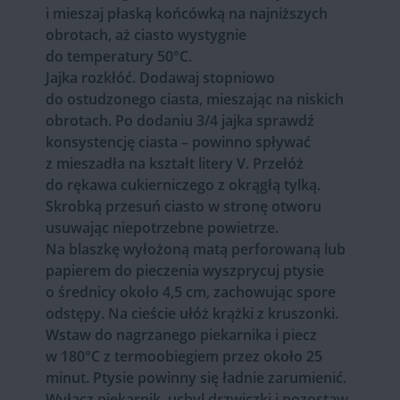
i mieszaj płaską końcówką na najniższych
obrotach, aż ciasto wystygnie
do temperatury 50°C.
Jajka rozkłóć. Dodawaj stopniowo
do ostudzonego ciasta, mieszając na niskich
obrotach. Po dodaniu 3/4 jajka sprawdź
konsystencję ciasta – powinno spływać
z mieszadła na kształt litery V. Przełóż
do rękawa cukierniczego z okrągłą tylką.
Skrobką przesuń ciasto w stronę otworu
usuwając niepotrzebne powietrze.
Na blaszkę wyłożoną matą perforowaną lub
papierem do pieczenia wyszprycuj ptysie
o średnicy około 4,5 cm, zachowując spore
odstępy. Na cieście ułóż krążki z kruszonki.
Wstaw do nagrzanego piekarnika i piecz
w 180°C z termoobiegiem przez około 25
minut. Ptysie powinny się ładnie zarumienić.
Wyłącz piekarnik, uchyl drzwiczki i pozostaw