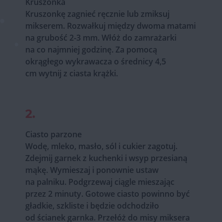
Kruszonka
Kruszonkę zagnieć ręcznie lub zmiksuj
mikserem. Rozwałkuj między dwoma matami
na grubość 2-3 mm. Włóż do zamrażarki
na co najmniej godzinę. Za pomocą
okrągłego wykrawacza o średnicy 4,5
cm wytnij z ciasta krążki.
2.
Ciasto parzone
Wodę, mleko, masło, sól i cukier zagotuj.
Zdejmij garnek z kuchenki i wsyp przesianą
mąkę. Wymieszaj i ponownie ustaw
na palniku. Podgrzewaj ciągle mieszając
przez 2 minuty. Gotowe ciasto powinno być
gładkie, szkliste i będzie odchodziło
od ścianek garnka. Przełóż do misy miksera