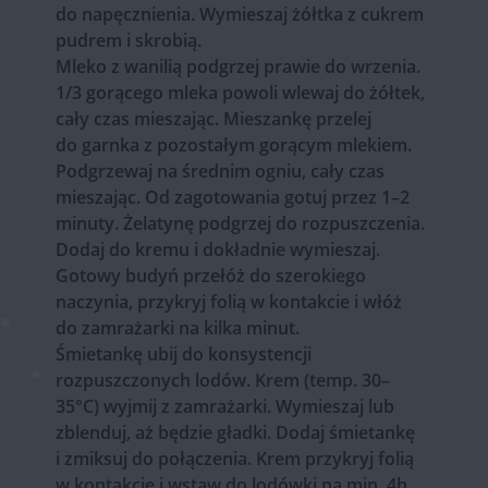
do napęcznienia. Wymieszaj żółtka z cukrem
pudrem i skrobią.
Mleko z wanilią podgrzej prawie do wrzenia.
1/3 gorącego mleka powoli wlewaj do żółtek,
cały czas mieszając. Mieszankę przelej
do garnka z pozostałym gorącym mlekiem.
Podgrzewaj na średnim ogniu, cały czas
mieszając. Od zagotowania gotuj przez 1–2
minuty. Żelatynę podgrzej do rozpuszczenia.
Dodaj do kremu i dokładnie wymieszaj.
Gotowy budyń przełóż do szerokiego
naczynia, przykryj folią w kontakcie i włóż
do zamrażarki na kilka minut.
Śmietankę ubij do konsystencji
rozpuszczonych lodów. Krem (temp. 30–
35°C) wyjmij z zamrażarki. Wymieszaj lub
zblenduj, aż będzie gładki. Dodaj śmietankę
i zmiksuj do połączenia. Krem przykryj folią
w kontakcie i wstaw do lodówki na min. 4h.