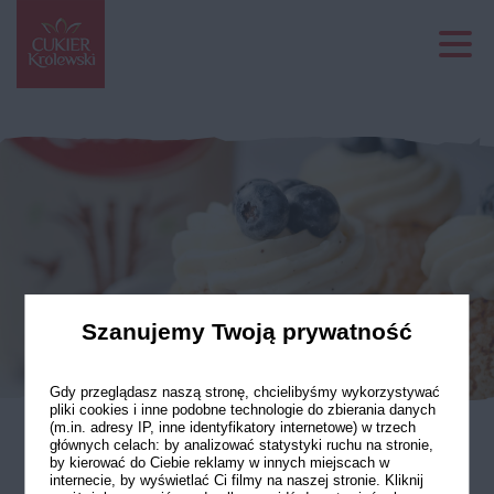
Szanujemy Twoją prywatność
Gdy przeglądasz naszą stronę, chcielibyśmy wykorzystywać
pliki cookies i inne podobne technologie do zbierania danych
(m.in. adresy IP, inne identyfikatory internetowe) w trzech
głównych celach: by analizować statystyki ruchu na stronie,
Jagodowe ptysie
by kierować do Ciebie reklamy w innych miejscach w
internecie, by wyświetlać Ci filmy na naszej stronie. Kliknij