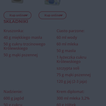
Kup online
Kup online
SKŁADNIKI
Kruszonka:
Ciasto parzone:
40 g miękkiego masła
60 ml wody
50 g cukru trzcinowego
60 ml mleka
Królewskiego
50 g masła
50 g mąki pszennej
1 łyżeczka cukru
Królewskiego
szczypta soli
75 g mąki pszennej
120 g jaj (2-3 jaja)
Nadzienie:
Krem diplomat:
600 g jagód
300 ml mleka 3,2%
50 g cukru
60 g żółtek