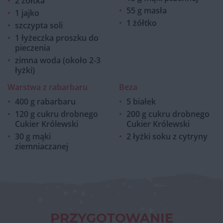
2 żółtka
55 g masła
1 jajko
1 żółtko
szczypta soli
1 łyżeczka proszku do
pieczenia
zimna woda (około 2-3
łyżki)
Warstwa z rabarbaru
Beza
400 g rabarbaru
5 białek
120 g cukru drobnego
200 g cukru drobnego
Cukier Królewski
Cukier Królewski
30 g mąki
2 łyżki soku z cytryny
ziemniaczanej
PRZYGOTOWANIE