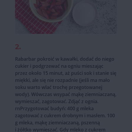
2.
Rabarbar pokroić w kawałki, dodać do niego
cukier i podgrzewać na ogniu mieszając
przez około 15 minut, aż puści sok i stanie się
miękki, ale się nie rozpadnie (jeśli ma mało
soku warto wlać trochę przegotowanej
wody). Wówczas wsypać mąkę ziemniaczaną,
wymieszać, zagotować. Zdjąć z ognia.
rnPrzygotować budyń: 400 g mleka
zagotować z cukrem drobnym i masłem. 100
g mleka, mąkę ziemniaczaną, pszenną
i żółtko wymieszać. Gdy mleko z cukrem