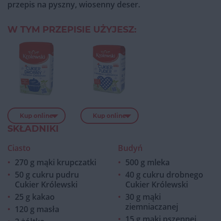
przepis na pyszny, wiosenny deser.
W TYM PRZEPISIE UŻYJESZ:
Kup online
Kup online
SKŁADNIKI
Ciasto
Budyń
270 g mąki krupczatki
500 g mleka
50 g cukru pudru
40 g cukru drobnego
Cukier Królewski
Cukier Królewski
25 g kakao
30 g mąki
ziemniaczanej
120 g masła
15 g mąki pszennej