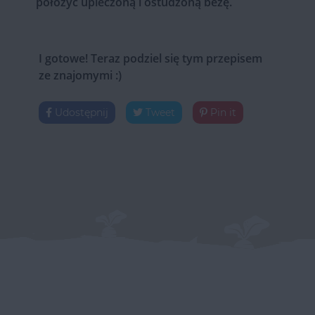
położyć upieczoną i ostudzoną bezę.
I gotowe! Teraz podziel się tym przepisem
ze znajomymi :)
Udostępnij
Tweet
Pin it