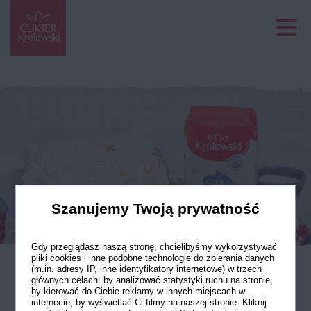
Szanujemy Twoją prywatność
Gdy przeglądasz naszą stronę, chcielibyśmy wykorzystywać
pliki cookies i inne podobne technologie do zbierania danych
(m.in. adresy IP, inne identyfikatory internetowe) w trzech
głównych celach: by analizować statystyki ruchu na stronie,
Ciasto z rabarbarem
by kierować do Ciebie reklamy w innych miejscach w
internecie, by wyświetlać Ci filmy na naszej stronie. Kliknij