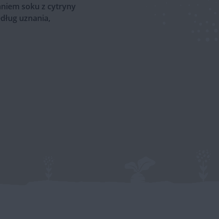
aniem soku z cytryny
edług uznania,