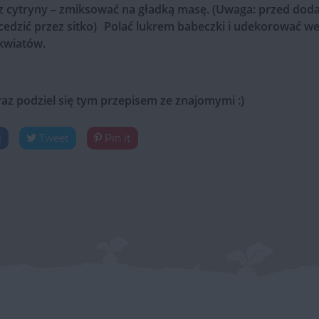
z cytryny – zmiksować na gładką masę. (Uwaga: przed dod
ecedzić przez sitko) Polać lukrem babeczki i udekorować w
 kwiatów.
raz podziel się tym przepisem ze znajomymi :)
j
Tweet
Pin it