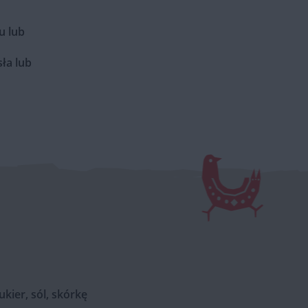
u lub
ła lub
kier, sól, skórkę