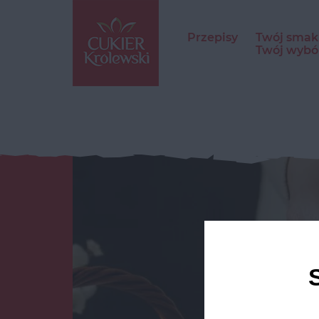
Przepisy
Twój smak
Twój wybó