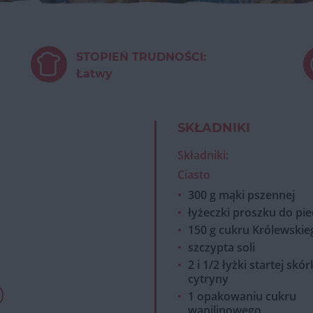
STOPIEŃ TRUDNOŚCI:
Łatwy
SKŁADNIKI
Składniki:
Ciasto
300 g mąki pszennej
łyżeczki proszku do pie
150 g cukru Królewskie
szczypta soli
2 i 1/2 łyżki startej skór
cytryny
1 opakowaniu cukru
wanilinowego