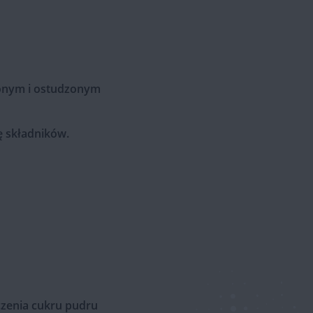
pionym i ostudzonym
ę składników.
czenia cukru pudru