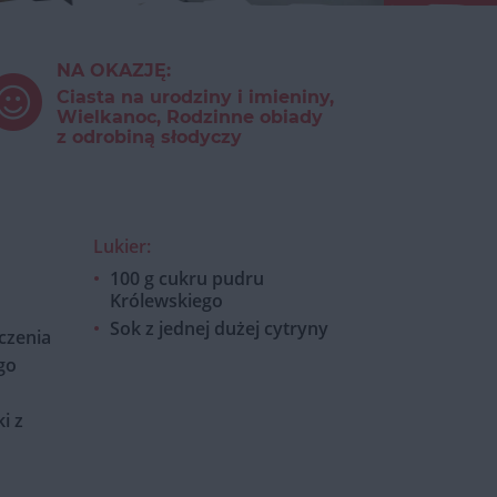
NA OKAZJĘ:
Ciasta na urodziny i imieniny,
Wielkanoc, Rodzinne obiady
z odrobiną słodyczy
Lukier:
100 g cukru pudru
Królewskiego
Sok z jednej dużej cytryny
czenia
go
ki z