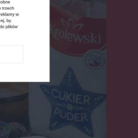
odobne
w trzech
 reklamy w
ej, by
do plików