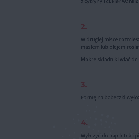
z cytryny i cukier wanil
2.
W drugiej misce rozmies
masłem lub olejem rośli
Mokre składniki wlać do 
3.
Formę na babeczki wyłoży
4.
Wyłożyć do papilotek i p