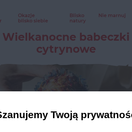
Okazje
Blisko
Nie marnuj
r
blisko siebie
natury
Wielkanocne babeczki
cytrynowe
Szanujemy Twoją prywatnoś