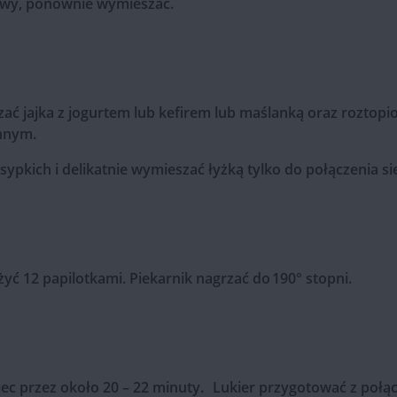
iowy, ponownie wymieszać.
zać jajka z jogurtem lub kefirem lub maślanką oraz rozto
nnym.
sypkich i delikatnie wymieszać łyżką tylko do połączenia si
ć 12 papilotkami. Piekarnik nagrzać do 190° stopni.
iec przez około 20 – 22 minuty. Lukier przygotować z połą