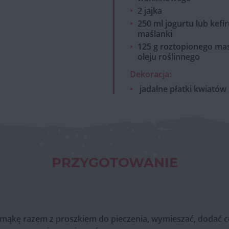
2 jajka
250 ml jogurtu lub kefir
maślanki
125 g roztopionego mas
oleju roślinnego
Dekoracja:
jadalne płatki kwiatów
PRZYGOTOWANIE
 mąkę razem z proszkiem do pieczenia, wymieszać, dodać cu