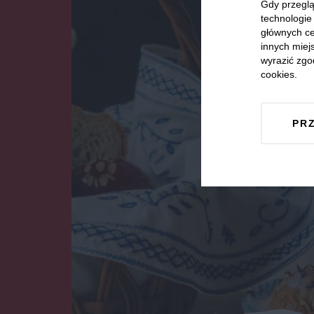
Gdy przeglą
technologie 
głównych ce
innych miejs
wyrazić zgo
cookies.
PR