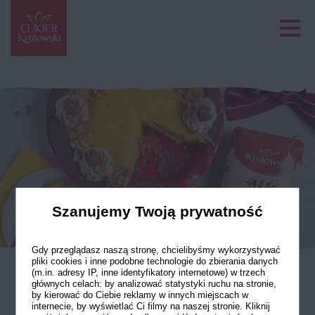
Szanujemy Twoją prywatność
Gdy przeglądasz naszą stronę, chcielibyśmy wykorzystywać
pliki cookies i inne podobne technologie do zbierania danych
(m.in. adresy IP, inne identyfikatory internetowe) w trzech
głównych celach: by analizować statystyki ruchu na stronie,
Tarta dyniowa
by kierować do Ciebie reklamy w innych miejscach w
internecie, by wyświetlać Ci filmy na naszej stronie. Kliknij