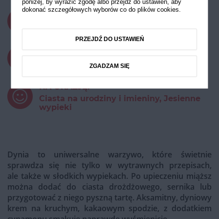
poniżej, by wyrazić zgodę albo przejdź do ustawień, aby
dokonać szczegółowych wyborów co do plików cookies.
CZAS PRZYGOTOWANIA:
powyżej 45 minut
PRZEJDŹ DO USTAWIEŃ
STOPIEŃ TRUDNOŚCI:
Średni
ZGADZAM SIĘ
NA OKAZJĘ:
Ciasta na urodziny i imieniny, Jesienne
wypieki
Dynia to uniwersalne warzywo, które świetnie
sprawdza się nie tylko w wytrawnych przepisach,
ale także w słodkich wypiekach. Po upieczeniu miąższ
można dodać do ciasta drożdżowego, sernika lub
przygotować z niego pyszną tartę. Aksamitny, dyniowy
krem na kruchym, kakaowym spodzie, z dodatkiem