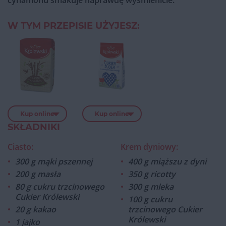
cynamonu smakuje naprawdę wyśmienicie.
W TYM PRZEPISIE UŻYJESZ:
Kup online
Kup online
SKŁADNIKI
Ciasto:
Krem dyniowy:
300 g mąki pszennej
400 g miąższu z dyni
200 g masła
350 g ricotty
80 g cukru trzcinowego
300 g mleka
Cukier Królewski
100 g cukru
20 g kakao
trzcinowego Cukier
Królewski
1 jajko