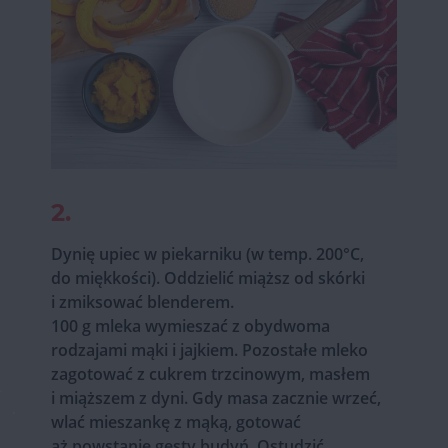
2.
Dynię upiec w piekarniku (w temp. 200°C,
do miękkości). Oddzielić miąższ od skórki
i zmiksować blenderem.
100 g mleka wymieszać z obydwoma
rodzajami mąki i jajkiem. Pozostałe mleko
zagotować z cukrem trzcinowym, masłem
i miąższem z dyni. Gdy masa zacznie wrzeć,
wlać mieszankę z mąką, gotować
aż powstanie gęsty budyń. Ostudzić.