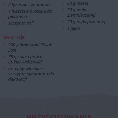
60 g masła
2 łyżeczki cynamonu
50 g mąki
1 łyżeczka proszku do
ziemniaczanej
pieczenia
20 g mąki pszennej
szczypta soli
1 jajko
Dekoracja:
200 g śmietanki 30 lub
36%
35 g cukru pudru
Cukier Królewski
orzechy włoskie i
szczypta cynamonu do
dekoracji
PRZYGOTOWANIE