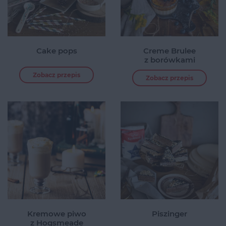
Cake pops
Creme Brulee
z borówkami
Zobacz przepis
Zobacz przepis
Kremowe piwo
Piszinger
z Hogsmeade