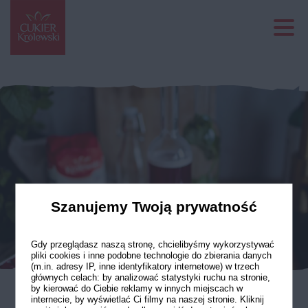
Szanujemy Twoją prywatność
Gdy przeglądasz naszą stronę, chcielibyśmy wykorzystywać
pliki cookies i inne podobne technologie do zbierania danych
(m.in. adresy IP, inne identyfikatory internetowe) w trzech
głównych celach: by analizować statystyki ruchu na stronie,
by kierować do Ciebie reklamy w innych miejscach w
internecie, by wyświetlać Ci filmy na naszej stronie. Kliknij