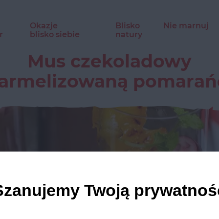
Okazje
Blisko
Nie marnuj
r
blisko siebie
natury
Mus czekoladowy
karmelizowaną pomarań
Szanujemy Twoją prywatnoś