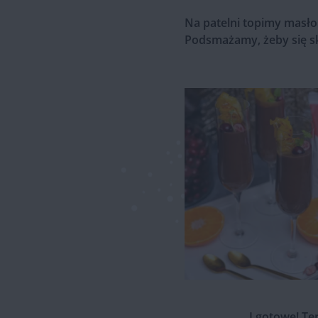
Na patelni topimy masło
Podsmażamy, żeby się s
I gotowe! Te