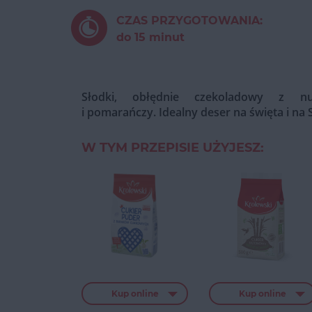
CZAS PRZYGOTOWANIA:
do 15 minut
Słodki, obłędnie czekoladowy z n
i pomarańczy. Idealny deser na święta i na 
W TYM PRZEPISIE UŻYJESZ:
Kup online
Kup online