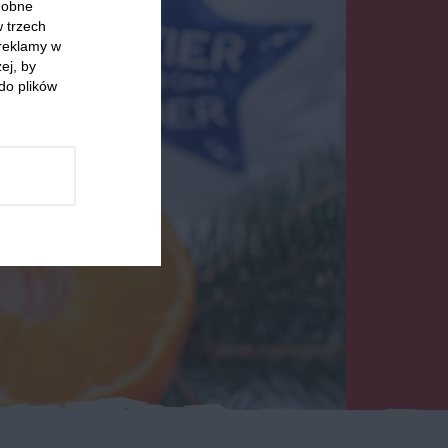
odobne
w trzech
 reklamy w
ej, by
do plików