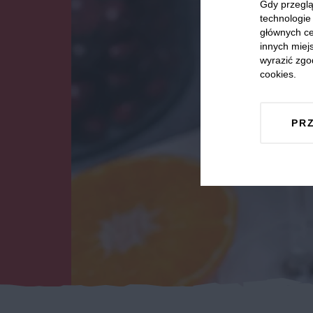
Gdy przeglą
technologie 
głównych ce
innych miejs
wyrazić zgo
cookies.
PR