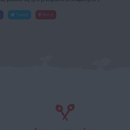
j
Tweet
Pin it