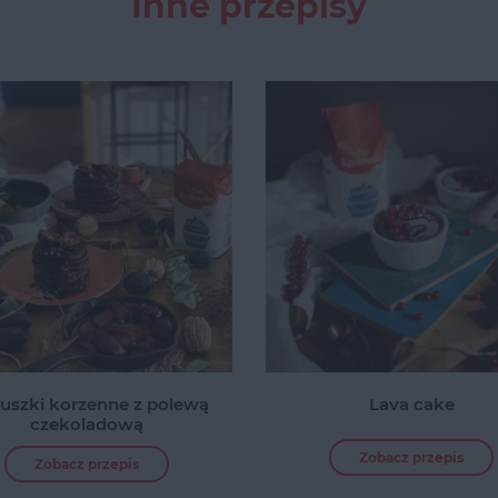
Inne przepisy
uszki korzenne z polewą
Lava cake
czekoladową
Zobacz przepis
Zobacz przepis