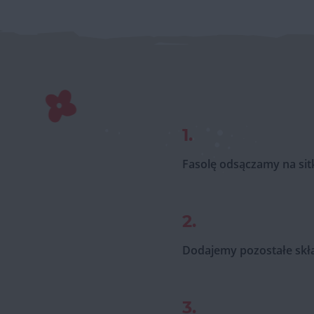
1.
Fasolę odsączamy na sit
2.
Dodajemy pozostałe skła
3.