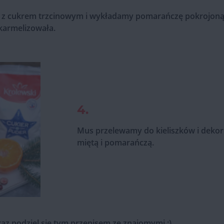
 z cukrem trzcinowym i wykładamy pomarańczę pokrojoną n
karmelizowała.
4.
Mus przelewamy do kieliszków i dekor
miętą i pomarańczą.
raz podziel się tym przepisem ze znajomymi :)