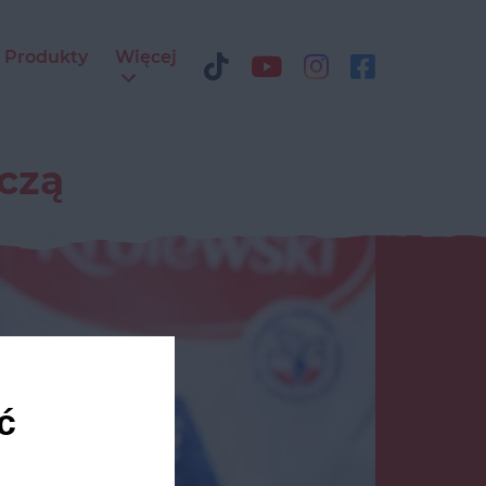
Produkty
Więcej
czą
ć