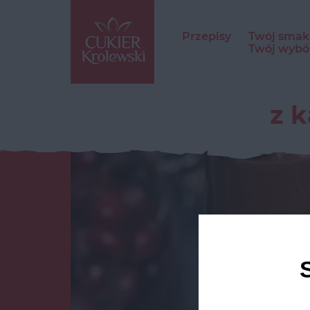
Przepisy
Twój smak
Twój wybó
z 