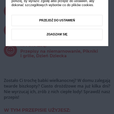
poniżej, by wyrazić zgodę albo przejdź do ustawień, aby
dokonać szczegółowych wyborów co do plików cookies.
CZAS PRZYGOTOWANIA:
do 30 minut
PRZEJDŹ DO USTAWIEŃ
STOPIEŃ TRUDNOŚCI:
Łatwy
ZGADZAM SIĘ
NA OKAZJĘ:
Przepisy na niemarnowanie, Pikniki
i grille, Dzień Dziecka
Zostało Ci trochę babki wielkanocnej? W domu zalegają
twarde biszkopty? Ciasto drożdżowe ma już kilka dni?
Nie wyrzucaj ich, zrób z nich ciepłe lody! Sprawdź nasz
przepis!
W TYM PRZEPISIE UŻYJESZ: