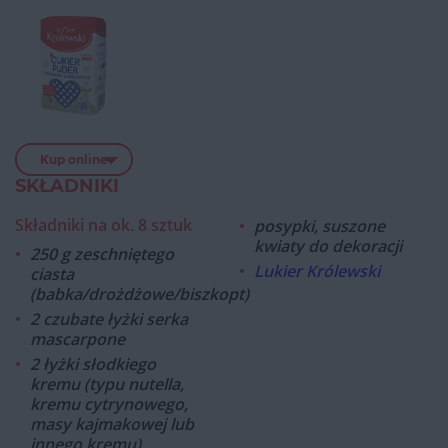
Kup online
SKŁADNIKI
Składniki na ok. 8 sztuk
posypki, suszone
kwiaty do dekoracji
250 g zeschniętego
Lukier Królewski
ciasta
(babka/drożdżowe/biszkopt)
2 czubate łyżki serka
mascarpone
2 łyżki słodkiego
kremu (typu nutella,
kremu cytrynowego,
masy kajmakowej lub
innego kremu)