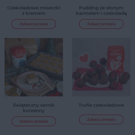
Czekoladowe miseczki
Pudding ze słonym
z kremem
karmelem i czekoladą
Zobacz przepis
Zobacz przepis
Świąteczny sernik
Trufle czekoladowe
korzenny
Zobacz przepis
Zobacz przepis