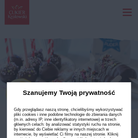
Szanujemy Twoją prywatność
Gdy przeglądasz naszą stronę, chcielibyśmy wykorzystywać
pliki cookies i inne podobne technologie do zbierania danych
(m.in. adresy IP, inne identyfikatory internetowe) w trzech
głównych celach: by analizować statystyki ruchu na stronie,
Ciepłe lody
by kierować do Ciebie reklamy w innych miejscach w
internecie, by wyświetlać Ci filmy na naszej stronie. Kliknij