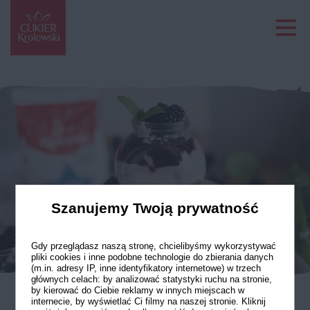
Szanujemy Twoją prywatność
Gdy przeglądasz naszą stronę, chcielibyśmy wykorzystywać
pliki cookies i inne podobne technologie do zbierania danych
(m.in. adresy IP, inne identyfikatory internetowe) w trzech
głównych celach: by analizować statystyki ruchu na stronie,
by kierować do Ciebie reklamy w innych miejscach w
internecie, by wyświetlać Ci filmy na naszej stronie. Kliknij