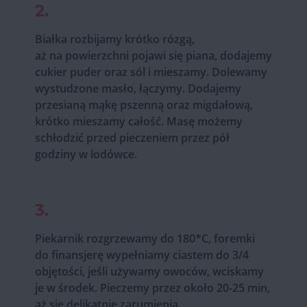
2.
Białka rozbijamy krótko rózgą,
aż na powierzchni pojawi się piana, dodajemy
cukier puder oraz sól i mieszamy. Dolewamy
wystudzone masło, łączymy. Dodajemy
przesianą mąkę pszenną oraz migdałową,
krótko mieszamy całość. Masę możemy
schłodzić przed pieczeniem przez pół
godziny w lodówce.
3.
Piekarnik rozgrzewamy do 180*C, foremki
do finansjerę wypełniamy ciastem do 3/4
objętości, jeśli używamy owoców, wciskamy
je w środek. Pieczemy przez około 20-25 min,
aż się delikatnie zarumienią.