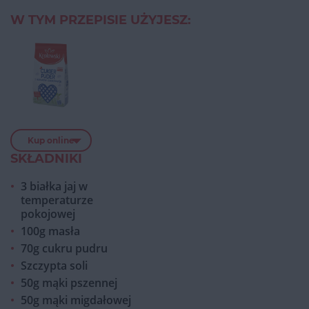
W TYM PRZEPISIE UŻYJESZ:
Kup online
SKŁADNIKI
3 białka jaj w
temperaturze
pokojowej
100g masła
70g cukru pudru
Szczypta soli
50g mąki pszennej
50g mąki migdałowej