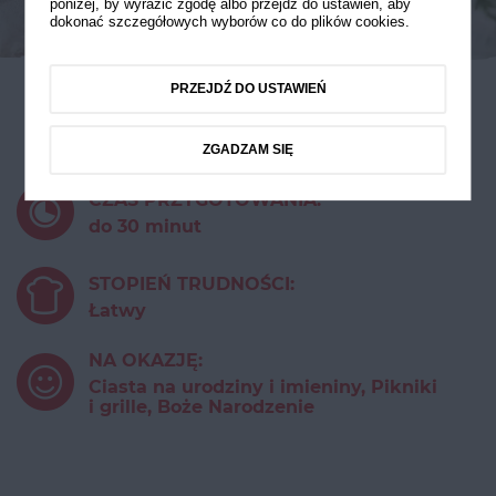
poniżej, by wyrazić zgodę albo przejdź do ustawień, aby
dokonać szczegółowych wyborów co do plików cookies.
PRZEJDŹ DO USTAWIEŃ
Finansjerki
ZGADZAM SIĘ
CZAS PRZYGOTOWANIA:
do 30 minut
STOPIEŃ TRUDNOŚCI:
Łatwy
NA OKAZJĘ:
Ciasta na urodziny i imieniny, Pikniki
i grille, Boże Narodzenie