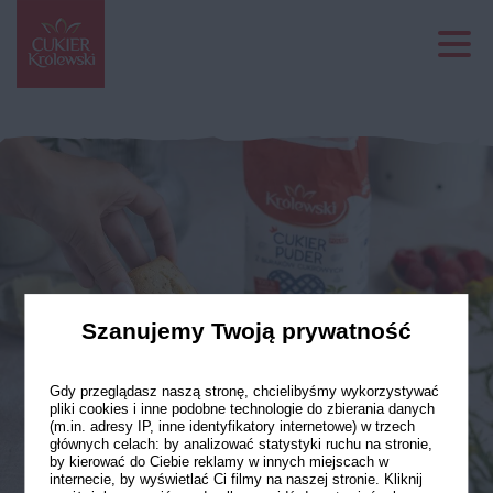
Szanujemy Twoją prywatność
Gdy przeglądasz naszą stronę, chcielibyśmy wykorzystywać
pliki cookies i inne podobne technologie do zbierania danych
(m.in. adresy IP, inne identyfikatory internetowe) w trzech
głównych celach: by analizować statystyki ruchu na stronie,
by kierować do Ciebie reklamy w innych miejscach w
internecie, by wyświetlać Ci filmy na naszej stronie. Kliknij