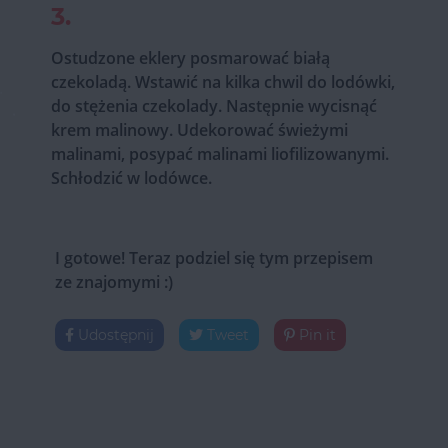
3.
Ostudzone eklery posmarować białą
czekoladą. Wstawić na kilka chwil do lodówki,
do stężenia czekolady. Następnie wycisnąć
krem malinowy. Udekorować świeżymi
malinami, posypać malinami liofilizowanymi.
Schłodzić w lodówce.
I gotowe! Teraz podziel się tym przepisem
ze znajomymi :)
Udostępnij
Tweet
Pin it