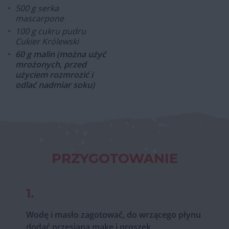
500 g serka
mascarpone
100 g cukru pudru
Cukier Królewski
60 g malin (można użyć
mrożonych, przed
użyciem rozmrozić i
odlać nadmiar soku)
PRZYGOTOWANIE
1.
Wodę i masło zagotować, do wrzącego płynu
dodać przesianą mąkę i proszek