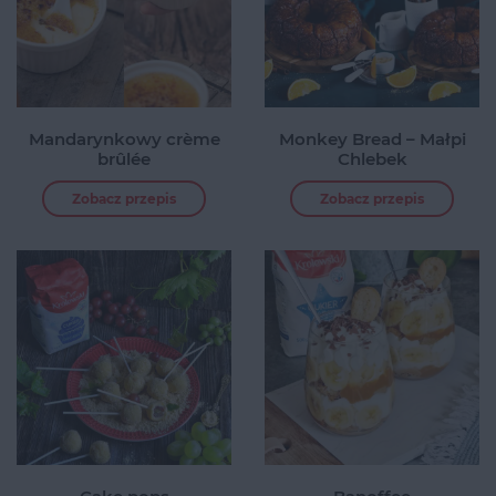
Mandarynkowy crème
Monkey Bread – Małpi
brûlée
Chlebek
Zobacz przepis
Zobacz przepis