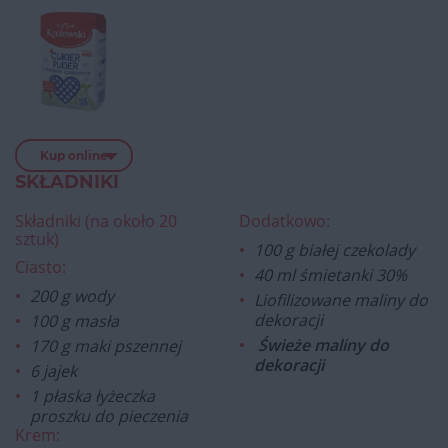
Kup online
SKŁADNIKI
Składniki (na około 20
Dodatkowo:
sztuk)
100 g białej czekolady
Ciasto:
40 ml śmietanki 30%
200 g wody
Liofilizowane maliny do
dekoracji
100 g masła
Świeże maliny do
170 g maki pszennej
dekoracji
6 jajek
1 płaska łyżeczka
proszku do pieczenia
Krem: