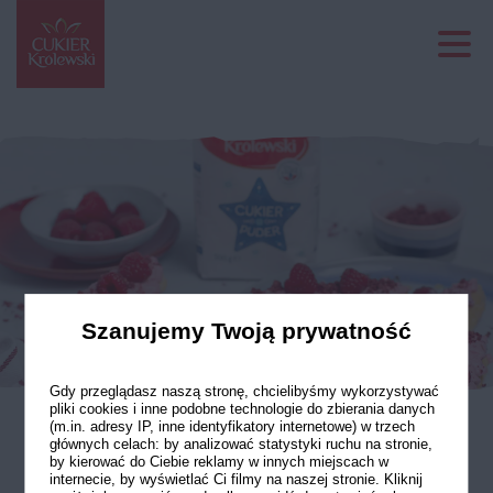
Szanujemy Twoją prywatność
Gdy przeglądasz naszą stronę, chcielibyśmy wykorzystywać
pliki cookies i inne podobne technologie do zbierania danych
(m.in. adresy IP, inne identyfikatory internetowe) w trzech
głównych celach: by analizować statystyki ruchu na stronie,
Eklery z malinami
by kierować do Ciebie reklamy w innych miejscach w
internecie, by wyświetlać Ci filmy na naszej stronie. Kliknij