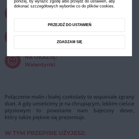
poniżej, by wyrazić zgodę albo przejdź do ustawień, aby
dokonać szczegółowych wyborów co do plików cookies.
CZAS PRZYGOTOWANIA:
powyżej 45 minut
PRZEJDŹ DO USTAWIEŃ
STOPIEŃ TRUDNOŚCI:
Średni
ZGADZAM SIĘ
NA OKAZJĘ:
Walentynki
Połączenie malin i białej czekolady to wspaniale zgrany
duet. A gdy umieścimy je na chrupiącym, lekkim cieście
ptysiowym to powstanie nam bajeczny deser,
który także pięknie się prezentuje.
W TYM PRZEPISIE UŻYJESZ: