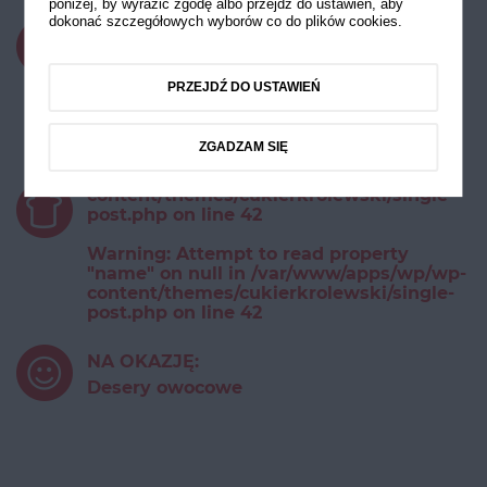
poniżej, by wyrazić zgodę albo przejdź do ustawień, aby
dokonać szczegółowych wyborów co do plików cookies.
CZAS PRZYGOTOWANIA:
do 15 minut
PRZEJDŹ DO USTAWIEŃ
STOPIEŃ TRUDNOŚCI:
ZGADZAM SIĘ
Warning
: Undefined array key 0 in
/var/www/apps/wp/wp-
content/themes/cukierkrolewski/single-
post.php
on line
42
Warning
: Attempt to read property
"name" on null in
/var/www/apps/wp/wp-
content/themes/cukierkrolewski/single-
post.php
on line
42
NA OKAZJĘ:
Desery owocowe