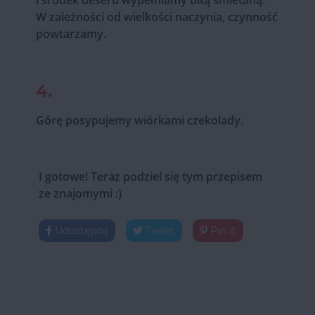
i środek deseru wypełniamy bitą śmietaną.
W zależności od wielkości naczynia, czynność
powtarzamy.
4.
Górę posypujemy wiórkami czekolady.
I gotowe! Teraz podziel się tym przepisem
ze znajomymi :)
Udostępnij
Tweet
Pin it