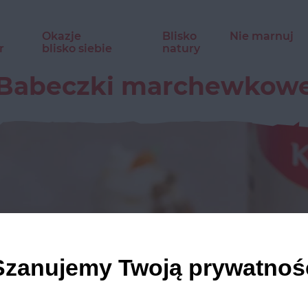
Okazje
Blisko
Nie marnuj
r
blisko siebie
natury
Babeczki marchewkow
Szanujemy Twoją prywatnoś