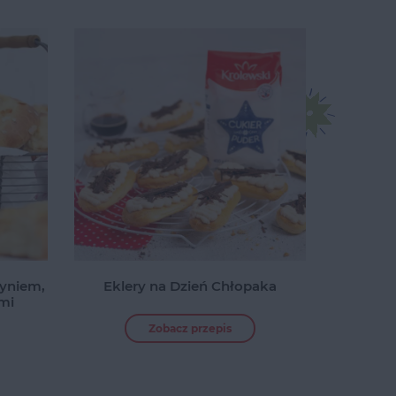
dyniem,
Eklery na Dzień Chłopaka
mi
Zobacz przepis