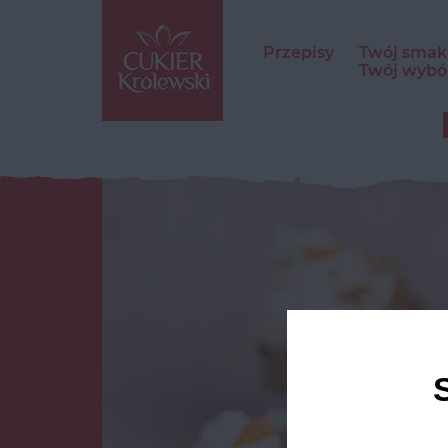
Przepisy
Twój smak
Twój wybó