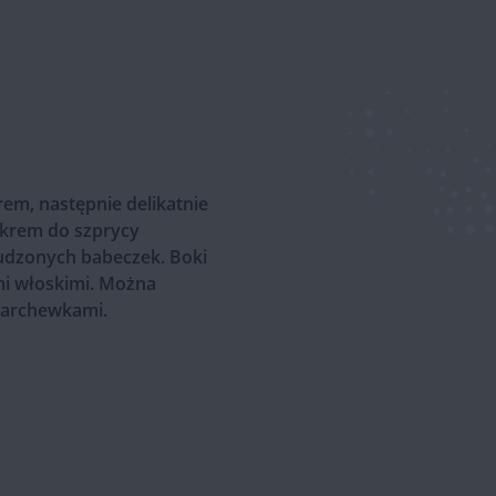
m, następnie delikatnie
 krem do szprycy
tudzonych babeczek. Boki
i włoskimi. Można
archewkami.