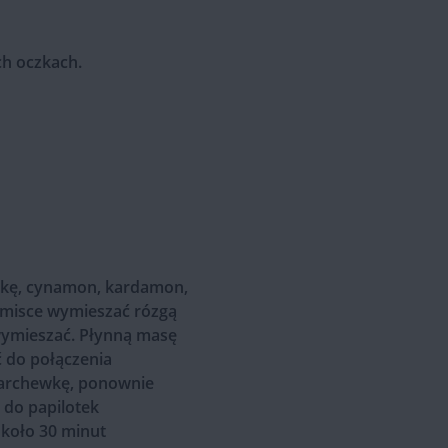
h oczkach.
ąkę, cynamon, kardamon,
j misce wymieszać rózgą
 wymieszać. Płynną masę
 do połączenia
marchewkę, ponownie
 do papilotek
około 30 minut