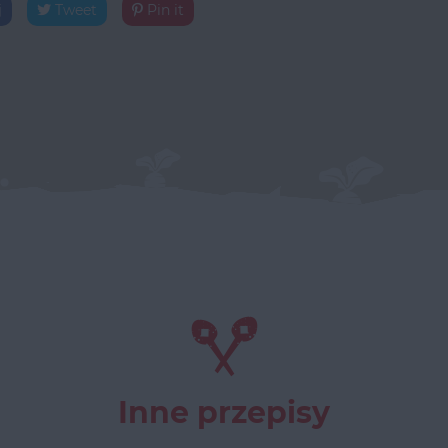
j
Tweet
Pin it
Inne przepisy