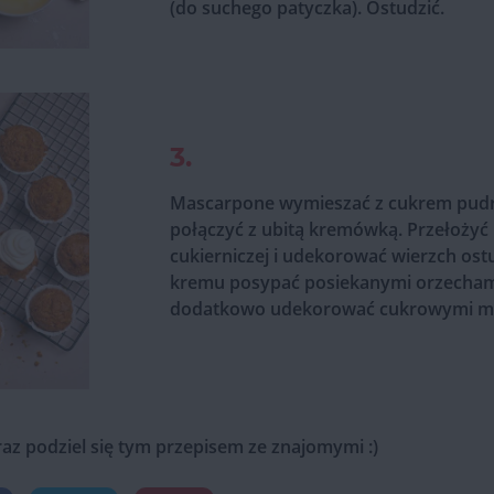
(do suchego patyczka). Ostudzić.
3.
Mascarpone wymieszać z cukrem pudre
połączyć z ubitą kremówką. Przełożyć
cukierniczej i udekorować wierzch os
kremu posypać posiekanymi orzecham
dodatkowo udekorować cukrowymi m
raz podziel się tym przepisem ze znajomymi :)