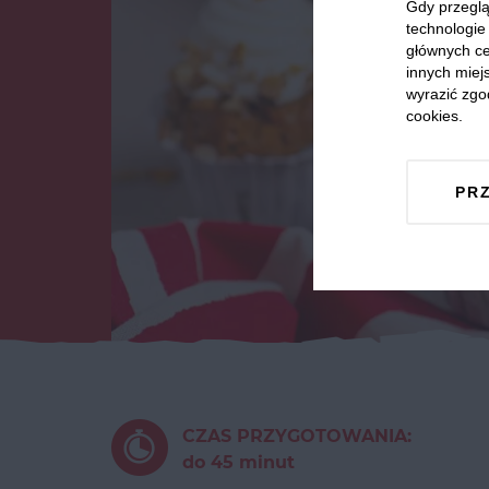
Gdy przeglą
technologie 
głównych ce
innych miejs
wyrazić zgo
cookies.
PR
CZAS PRZYGOTOWANIA:
do 45 minut