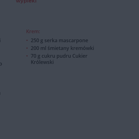
wypieki
Krem:
i
250 g serka mascarpone
200 ml śmietany kremówki
70 g cukru pudru Cukier
Królewski
o
u