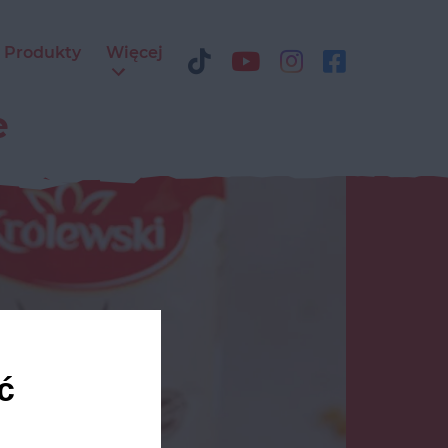
Produkty
Więcej
e
ć