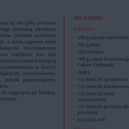
SKŁADNIKI
we, to nie tylko prostota
 tego stanowią zdrowszą
Babeczki:
pieków. Dodatek orzechów
200 g startej marchewk
k, a także zapewni wiele
200 g mąki
Babeczki marchewkowe
150 ml oleju
tu każdemu, kto lubi
100 g cukru trzcinoweg
 przed poznaniem kolejnej
Cukier Królewski
erymentowania w kuchni
2jajka
 babeczki marchewkowe.
1/2 łyżeczki cynamonu
, jednak gwarantujemy,
eru.
1/2 łyżeczki kardamon
do sięgnięcia po kolejną,
1/2 łyżeczki sody
ie pusty.
oczyszczonej
1/2 łyżeczki proszku do
pieczenia
szczypta soli