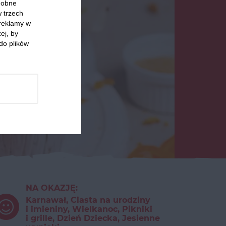
odobne
w trzech
 reklamy w
ej, by
do plików
NA OKAZJĘ:
Karnawał, Ciasta na urodziny
i imieniny, Wielkanoc, Pikniki
i grille, Dzień Dziecka, Jesienne