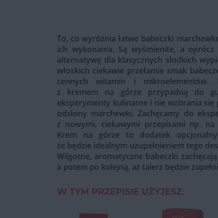
To, co wyróżnia łatwe babeczki marchewko
ich wykonania. Są wyśmienite, a oprócz
alternatywę dla klasycznych słodkich wy
włoskich ciekawie przełamie smak babecze
cennych witamin i mikroelementów. 
z kremem na górze przypadną do gus
eksperymenty kulinarne i nie wzbrania się
odsłony marchewki. Zachęcamy do eksp
z nowymi, ciekawymi przepisami np. na
Krem na górze to dodatek opcjonalny
że będzie idealnym uzupełnieniem tego des
Wilgotne, aromatyczne babeczki zachęcają 
a potem po kolejną, aż talerz będzie zupełn
W TYM PRZEPISIE UŻYJESZ: