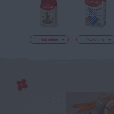
Kup online
Kup online