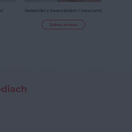
ki
Naleśniki z twarożkiem i owocami
Zobacz przepis
ediach