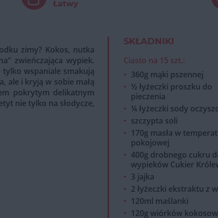
Łatwy
SKŁADNIKI
odku zimy? Kokos, nutka
a” zwieńczająca wypiek.
Ciasto na 15 szt.:
ie tylko wspaniale smakują
360g mąki pszennej
 ale i kryją w sobie małą
½ łyżeczki proszku do
hem pokrytym delikatnym
pieczenia
yt nie tylko na słodycze,
¼ łyżeczki sody oczysz
szczypta soli
170g masła w temperat
pokojowej
400g drobnego cukru d
wypieków Cukier Króle
3 jajka
2 łyżeczki ekstraktu z wa
120ml maślanki
120g wiórków kokoso