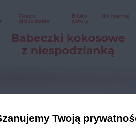
Okazje
Blisko
Nie marnuj
r
blisko siebie
natury
Babeczki kokosowe
z niespodzianką
Szanujemy Twoją prywatnoś