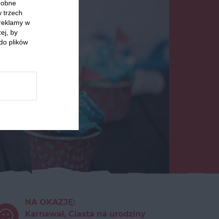
odobne
w trzech
 reklamy w
ej, by
do plików
NA OKAZJĘ:
Karnawał, Ciasta na urodziny