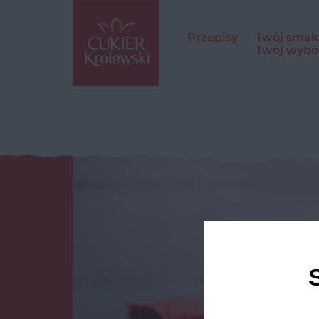
Przepisy
Twój smak
Twój wybó