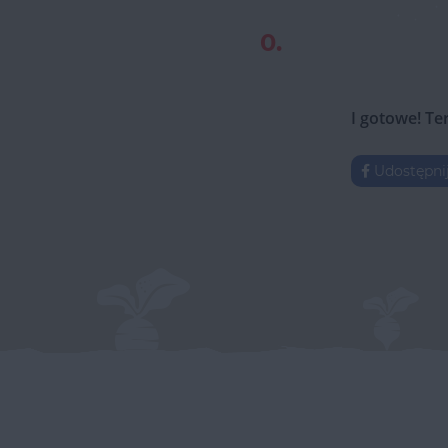
0.
I gotowe! Te
Udostępni