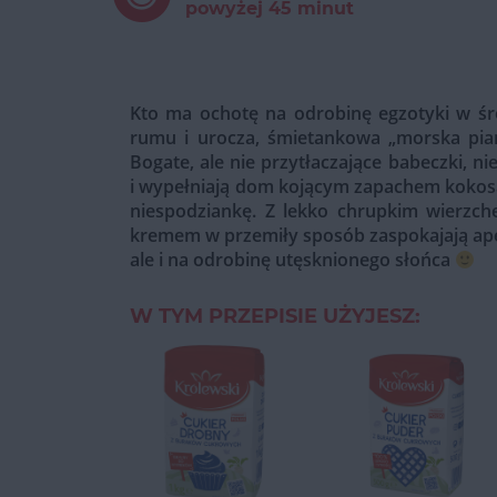
powyżej 45 minut
Kto ma ochotę na odrobinę egzotyki w śr
rumu i urocza, śmietankowa „morska pian
Bogate, ale nie przytłaczające babeczki, n
i wypełniają dom kojącym zapachem kokosa,
niespodziankę. Z lekko chrupkim wierzc
kremem w przemiły sposób zaspokajają apet
ale i na odrobinę utęsknionego słońca
W TYM PRZEPISIE UŻYJESZ: