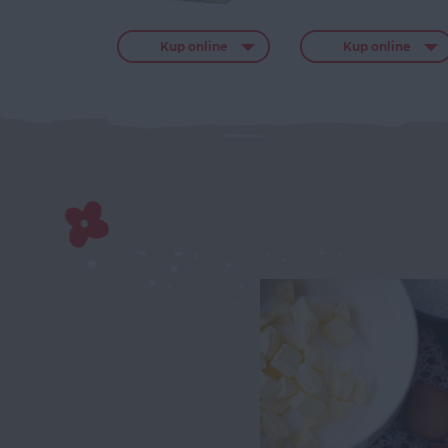
Kup online
Kup online