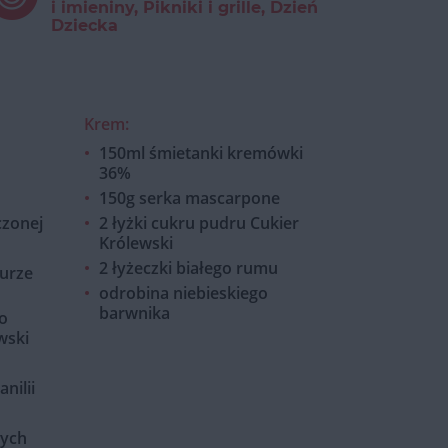
i imieniny, Pikniki i grille, Dzień
Dziecka
Krem:
150ml śmietanki kremówki
36%
150g serka mascarpone
czonej
2 łyżki cukru pudru Cukier
Królewski
2 łyżeczki białego rumu
urze
odrobina niebieskiego
barwnika
o
wski
nilii
wych