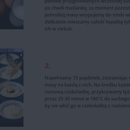
połowę przygotowanych wcześniej suc
po chwili maślankę, za moment pozost
jednolitej masy wsypujemy do miski w
delikatnie mieszamy całość łopatką t
ich w cieście.
2.
Napełniamy 15 papilotek, zostawiając 
masy na każdą z nich. Na środku każd
rumową czekoladkę, przykrywamy łyże
przez 25-30 minut w 180°C do suchego
by nie wbić go w czekoladkę z nadzieni