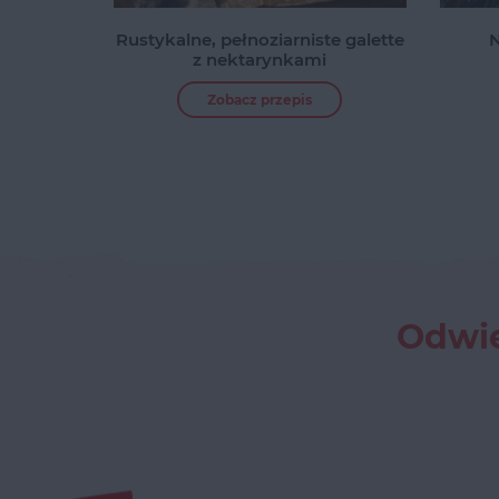
Rustykalne, pełnoziarniste galette
N
z nektarynkami
Zobacz przepis
Odwie