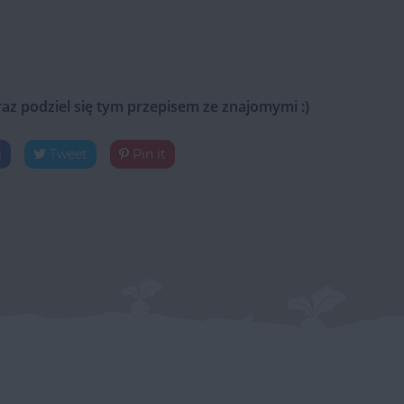
raz podziel się tym przepisem ze znajomymi :)
j
Tweet
Pin it