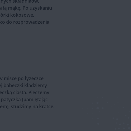
hych składników,
ałą mąkę. Po uzyskaniu
iórki kokosowe,
ylko do rozprowadzenia
w misce po łyżeczce
ej babeczki kładziemy
czką ciasta. Pieczemy
 patyczka (pamiętając
em), studzimy na kratce.