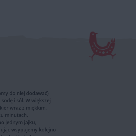
iemy do niej dodawać)
sodę i sól. W większej
ier wraz z miękkim,
ku minutach,
o jednym jajku,
ksując wsypujemy kolejno