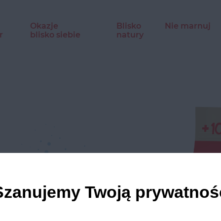
Okazje
Blisko
Nie marnuj
r
blisko siebie
natury
gacony syropem
iu 550 g.
Szanujemy Twoją prywatnoś