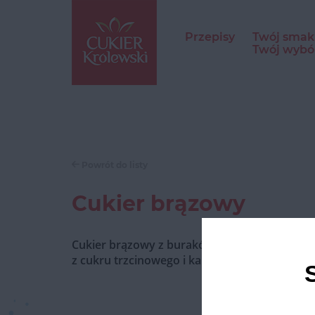
Przepisy
Twój smak
Twój wybó
Powrót do listy
Cukier brązowy
Cukier brązowy z buraków cukrowych, wzbo
z cukru trzcinowego i karmelem. W opakowan