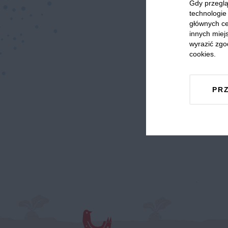
Gdy przeglą
technologie 
głównych ce
innych miejs
wyrazić zgo
cookies.
PR