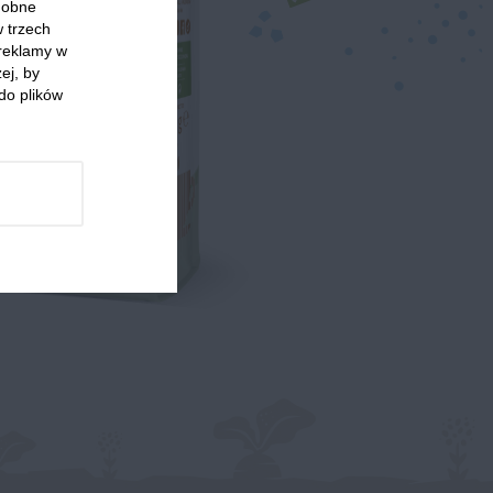
odobne
w trzech
 reklamy w
ej, by
do plików