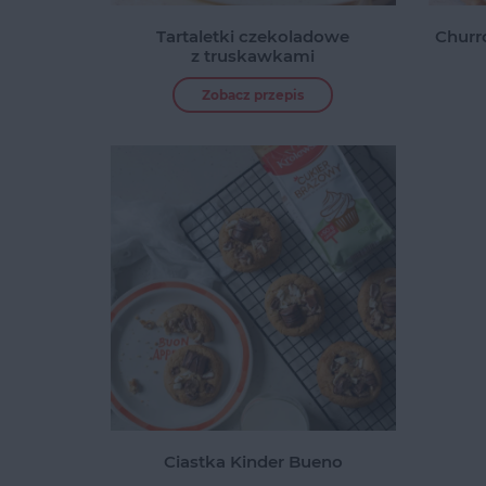
Tartaletki czekoladowe
Churr
z truskawkami
Zobacz przepis
Ciastka Kinder Bueno