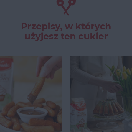
Przepisy, w których
użyjesz ten cukier