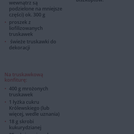
wewnątrz są
podzielone na mniejsze
części) ok. 300 g
proszek z
liofilizowanych
truskawek
świeże truskawki do
dekoracji
Na truskawkową
konfiturę:
400 g mrożonych
truskawek
1 łyżka cukru
Królewskiego (lub
więcej, wedle uznania)
18 g skrobi
kukurydzianej