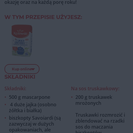
okazję oraz na każdą porę roku!
W TYM PRZEPISIE UŻYJESZ:
Kup online
SKŁADNIKI
Składniki:
Na sos truskawkowy:
500 g mascarpone
200 g truskawek
mrożonych
4 duże jajka (osobno
żółtka i białka)
Truskawki rozmrozić i
biszkopty Savoiardi (są
zblendować
na rzadki
zazwyczaj w dużych
sos do maczania
opakowaniach, ale
biszkoptów.