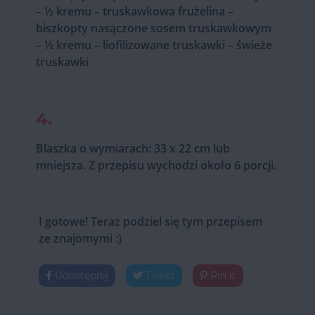
– ½ kremu – truskawkowa frużelina –
biszkopty nasączone sosem truskawkowym
– ½ kremu – liofilizowane truskawki – świeże
truskawki
4.
Blaszka o wymiarach: 33 x 22 cm lub
mniejsza. Z przepisu wychodzi około 6 porcji.
I gotowe! Teraz podziel się tym przepisem
ze znajomymi :)
Udostępnij
Tweet
Pin it