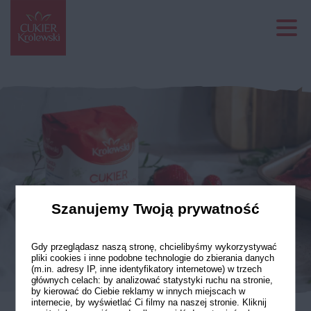
Szanujemy Twoją prywatność
Gdy przeglądasz naszą stronę, chcielibyśmy wykorzystywać
pliki cookies i inne podobne technologie do zbierania danych
(m.in. adresy IP, inne identyfikatory internetowe) w trzech
głównych celach: by analizować statystyki ruchu na stronie,
by kierować do Ciebie reklamy w innych miejscach w
internecie, by wyświetlać Ci filmy na naszej stronie. Kliknij