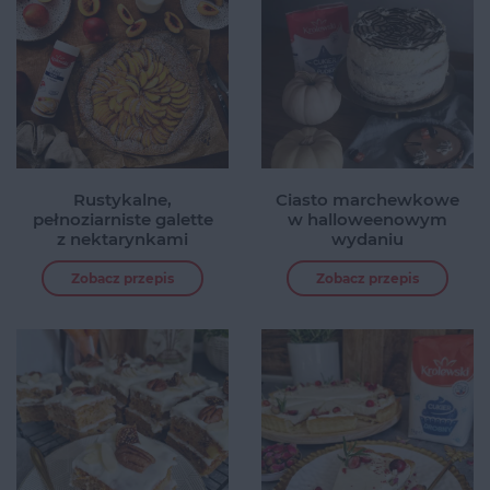
Rustykalne,
Ciasto marchewkowe
pełnoziarniste galette
w halloweenowym
z nektarynkami
wydaniu
Zobacz przepis
Zobacz przepis