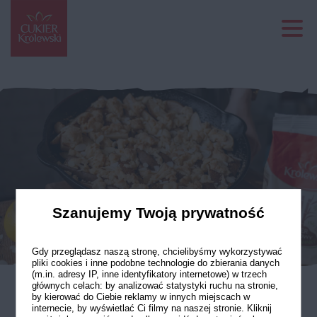
Szanujemy Twoją prywatność
Gdy przeglądasz naszą stronę, chcielibyśmy wykorzystywać
pliki cookies i inne podobne technologie do zbierania danych
(m.in. adresy IP, inne identyfikatory internetowe) w trzech
głównych celach: by analizować statystyki ruchu na stronie,
by kierować do Ciebie reklamy w innych miejscach w
Cobbler z gruszkami,
internecie, by wyświetlać Ci filmy na naszej stronie. Kliknij