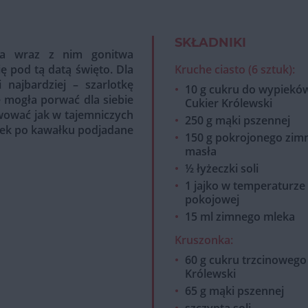
SKŁADNIKI
, a wraz z nim gonitwa
ię pod tą datą święto. Dla
Kruche ciasto (6 sztuk):
najbardziej – szarlotkę
10 g cukru do wypiekó
e mogła porwać dla siebie
Cukier Królewski
erwować jak w tajemniczych
250 g mąki pszennej
ałek po kawałku podjadane
150 g pokrojonego zim
masła
½ łyżeczki soli
1 jajko w temperaturze
pokojowej
15 ml zimnego mleka
Kruszonka:
60 g cukru trzcinowego
Królewski
65 g mąki pszennej