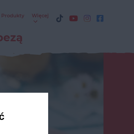
Produkty
Więcej
bezą
ć