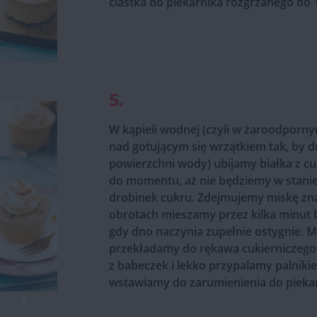
ciastka do piekarnika rozgrzanego do 
5.
W kąpieli wodnej (czyli w żaroodpor
nad gotującym się wrzątkiem tak, by 
powierzchni wody) ubijamy białka z c
do momentu, aż nie będziemy w stani
drobinek cukru. Zdejmujemy miskę zn
obrotach mieszamy przez kilka minut
gdy dno naczynia zupełnie ostygnie. 
przekładamy do rękawa cukierniczego
z babeczek i lekko przypalamy palniki
wstawiamy do zarumienienia do piekarn