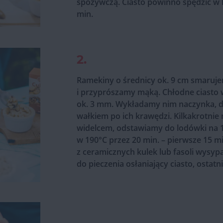
spożywczą. Ciasto powinno spędzić w 
min.
2.
Ramekiny o średnicy ok. 9 cm smaru
i przyprószamy mąką. Chłodne ciasto
ok. 3 mm. Wykładamy nim naczynka, d
wałkiem po ich krawędzi. Kilkakrotni
widelcem, odstawiamy do lodówki na 
w 190°C przez 20 min. – pierwsze 15 m
z ceramicznych kulek lub fasoli wysyp
do pieczenia osłaniający ciasto, ostatni