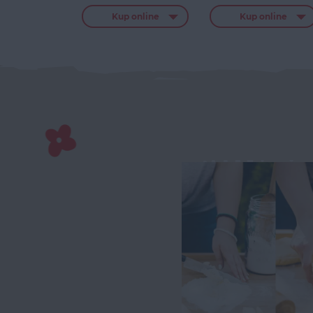
Kup online
Kup online