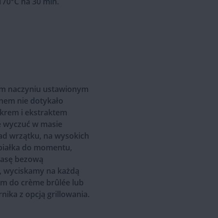
170°C na 30 min.
nym naczyniu ustawionym
dnem nie dotykało
ukrem i ekstraktem
e wyczuć w masie
ad wrzątku, na wysokich
 białka do momentu,
Masę bezową
, wyciskamy na każdą
em do crème brûlée lub
ika z opcją grillowania.