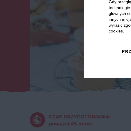
Gdy przeglą
technologie 
głównych ce
innych miejs
wyrazić zgo
cookies.
PR
CZAS PRZYGOTOWANIA:
powyżej 45 minut