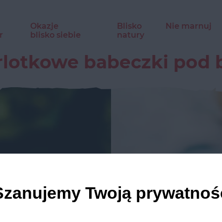
Okazje
Blisko
Nie marnuj
r
blisko siebie
natury
rlotkowe babeczki pod 
Szanujemy Twoją prywatnoś