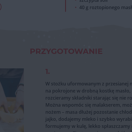
szczypta soli
40 g roztopionego mas
PRZYGOTOWANIE
1.
W stożku uformowanym z przesianej m
na pokrojone w drobną kostkę masło, cu
rozcieramy składniki starając się nie 
Można wspomóc się malakserem, można
nożem – masa dłużej pozostanie chłod
jajko, dodajemy mleko i szybko wyrab
formujemy w kulę, lekko spłaszczamy i