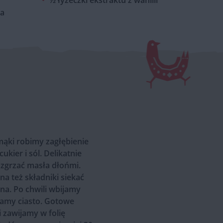
½ łyżeczki ekstraktu z wanilii
ła
ąki robimy zagłębienie
kier i sól. Delikatnie
rozgrzać masła dłońmi.
 też składniki siekać
na. Po chwili wbijamy
iamy ciasto. Gotowe
 zawijamy w folię