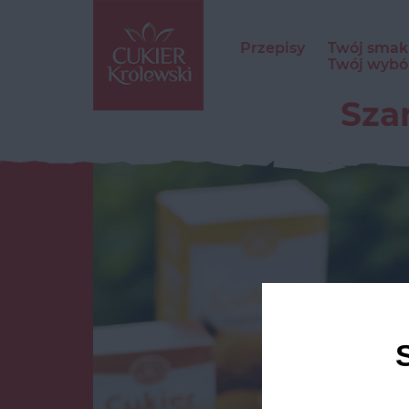
Przepisy
Twój smak
Twój wybó
Sza