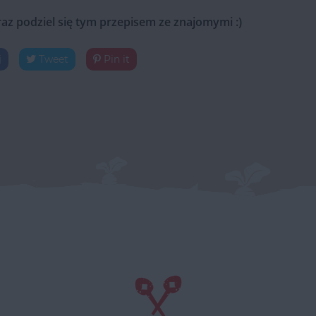
raz podziel się tym przepisem ze znajomymi :)
j
Tweet
Pin it