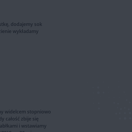
stkę, dodajemy sok
zienie wykładamy
my widelcem stopniowo
y całość zbije się
jabłkami i wstawiamy