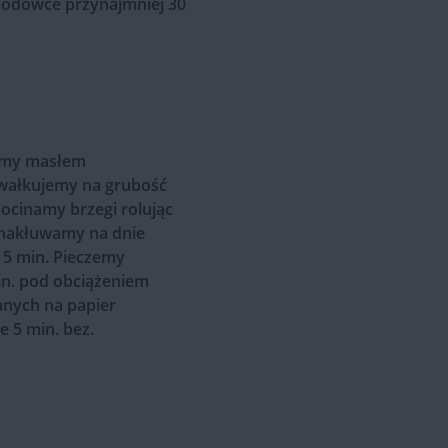
lodówce przynajmniej 30
jemy masłem
 wałkujemy na grubość
ocinamy brzegi rolując
e nakłuwamy na dnie
15 min. Pieczemy
in. pod obciążeniem
anych na papier
e 5 min. bez.