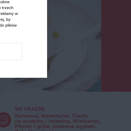
odobne
w trzech
 reklamy w
ej, by
do plików
NA OKAZJĘ:
Karnawał, Walentynki, Ciasta
na urodziny i imieniny, Wielkanoc,
Pikniki i grille, Jesienne wypieki,