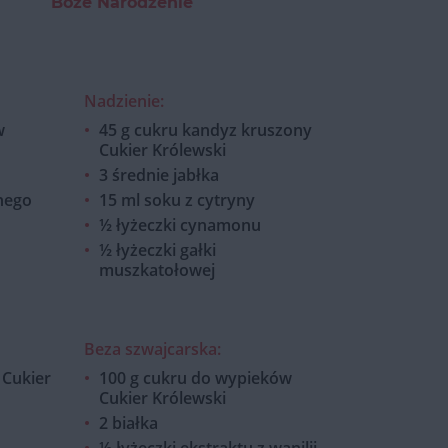
Boże Narodzenie
Nadzienie:
w
45 g cukru kandyz kruszony
Cukier Królewski
3 średnie jabłka
nego
15 ml soku z cytryny
½ łyżeczki cynamonu
½ łyżeczki gałki
muszkatołowej
Beza szwajcarska:
 Cukier
100 g cukru do wypieków
Cukier Królewski
2 białka