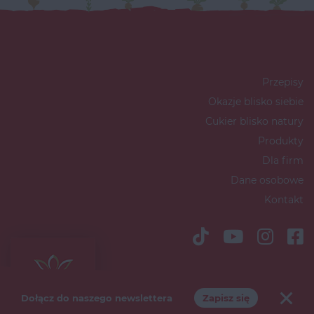
Przepisy
Okazje blisko siebie
Cukier blisko natury
Produkty
Dla firm
Dane osobowe
Kontakt
Copyright © 2026 Südzucker Polska
S.A
Dołącz do naszego newslettera
Zapisz się
Polityka marketingowa
Polityka prywatności