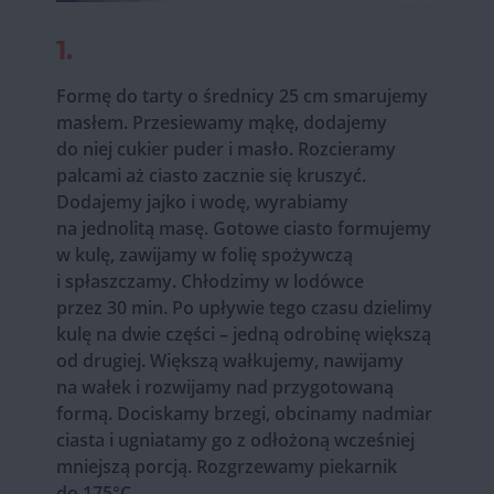
1.
Formę do tarty o średnicy 25 cm smarujemy
masłem. Przesiewamy mąkę, dodajemy
do niej cukier puder i masło. Rozcieramy
palcami aż ciasto zacznie się kruszyć.
Dodajemy jajko i wodę, wyrabiamy
na jednolitą masę. Gotowe ciasto formujemy
w kulę, zawijamy w folię spożywczą
i spłaszczamy. Chłodzimy w lodówce
przez 30 min. Po upływie tego czasu dzielimy
kulę na dwie części – jedną odrobinę większą
od drugiej. Większą wałkujemy, nawijamy
na wałek i rozwijamy nad przygotowaną
formą. Dociskamy brzegi, obcinamy nadmiar
ciasta i ugniatamy go z odłożoną wcześniej
mniejszą porcją. Rozgrzewamy piekarnik
do 175°C.