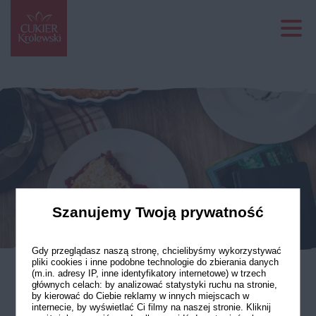
Szanujemy Twoją prywatność
Gdy przeglądasz naszą stronę, chcielibyśmy wykorzystywać
pliki cookies i inne podobne technologie do zbierania danych
(m.in. adresy IP, inne identyfikatory internetowe) w trzech
głównych celach: by analizować statystyki ruchu na stronie,
Placek wiśniowy
by kierować do Ciebie reklamy w innych miejscach w
internecie, by wyświetlać Ci filmy na naszej stronie. Kliknij