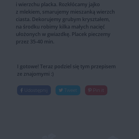
i wierzchu placka. Rozkłócamy jajko
z mlekiem, smarujemy mieszanką wierzch
ciasta. Dekorujemy grubym kryształem,
na środku robimy kilka małych nacięć
ułożonych w gwiazdkę. Placek pieczemy
przez 35-40 min.
I gotowe! Teraz podziel się tym przepisem
ze znajomymi :)
Udostępnij
Tweet
Pin it