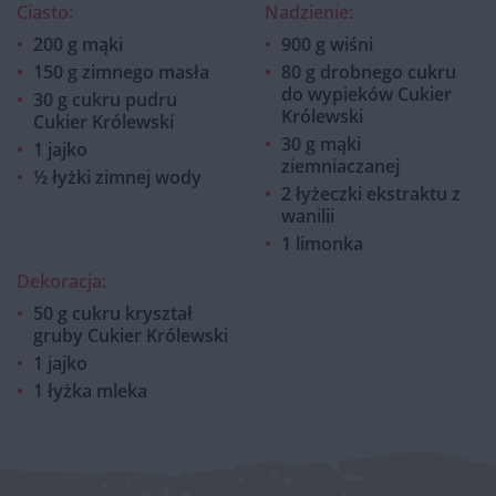
Ciasto:
Nadzienie:
200 g mąki
900 g wiśni
150 g zimnego masła
80 g drobnego cukru
do wypieków Cukier
30 g cukru pudru
Królewski
Cukier Królewski
30 g mąki
1 jajko
ziemniaczanej
½ łyżki zimnej wody
2 łyżeczki ekstraktu z
wanilii
1 limonka
Dekoracja:
50 g cukru kryształ
gruby Cukier Królewski
1 jajko
1 łyżka mleka