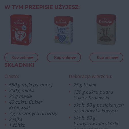
W TYM PRZEPISIE UŻYJESZ:
Kup online
Kup online
Kup online
SKŁADNIKI
Ciasto:
Dekoracja wierzchu:
550 g mąki pszennej
25 g białek
200 g mleka
130 g cukru pudru
70 g masła
Cukier Królewski
40 cukru Cukier
około 50 g posiekanych
Królewski
orzechów laskowych
7 g suszonych drożdży
około 50 g
2 jajka
kandyzowanej skórki
1 żółtko