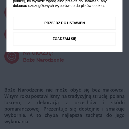
poniżej, by wyrazić zgodę albo przejdź do ustawień, aby
dokonać szczegółowych wyborów co do plików cookies.
CZAS PRZYGOTOWANIA:
powyżej 45 minut
PRZEJDŹ DO USTAWIEŃ
STOPIEŃ TRUDNOŚCI:
Średni
ZGADZAM SIĘ
NA OKAZJĘ:
Boże Narodzenie
Boże Narodzenie nie może obyć się bez makowca.
W tym roku postawiliśmy na tradycyjną struclę, polaną
lukrem, z dekoracją z orzechów i skórki
pomarańczowej. Prezentuje się dostojnie i smakuje
wybornie. A to chyba najlepsza zachęta do jego
wykonania.