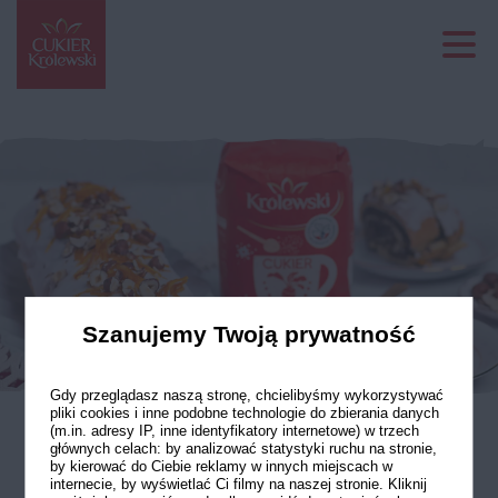
Szanujemy Twoją prywatność
Gdy przeglądasz naszą stronę, chcielibyśmy wykorzystywać
pliki cookies i inne podobne technologie do zbierania danych
(m.in. adresy IP, inne identyfikatory internetowe) w trzech
głównych celach: by analizować statystyki ruchu na stronie,
Świąteczny makowiec
by kierować do Ciebie reklamy w innych miejscach w
internecie, by wyświetlać Ci filmy na naszej stronie. Kliknij