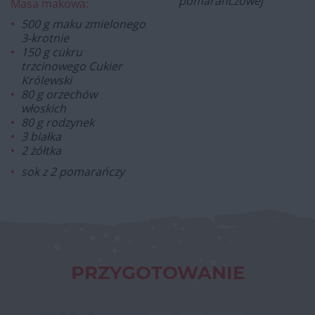
pomarańczowej
Masa makowa:
500 g maku zmielonego
3-krotnie
150 g cukru
trzcinowego Cukier
Królewski
80 g orzechów
włoskich
80 g rodzynek
3 białka
2 żółtka
sok z 2 pomarańczy
PRZYGOTOWANIE