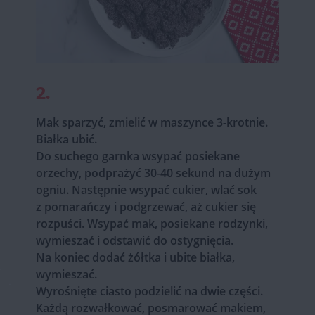
2.
Mak sparzyć, zmielić w maszynce 3-krotnie.
Białka ubić.
Do suchego garnka wsypać posiekane
orzechy, podprażyć 30-40 sekund na dużym
ogniu. Następnie wsypać cukier, wlać sok
z pomarańczy i podgrzewać, aż cukier się
rozpuści. Wsypać mak, posiekane rodzynki,
wymieszać i odstawić do ostygnięcia.
Na koniec dodać żółtka i ubite białka,
wymieszać.
Wyrośnięte ciasto podzielić na dwie części.
Każdą rozwałkować, posmarować makiem,