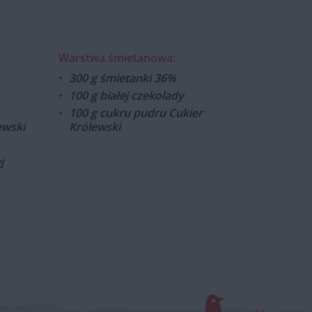
Warstwa śmietanowa:
300 g śmietanki 36%
100 g białej czekolady
100 g cukru pudru Cukier
ewski
Królewski
j