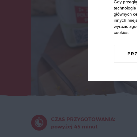
Gdy przeglą
technologie 
głównych ce
innych miejs
wyrazić zgo
cookies.
PR
CZAS PRZYGOTOWANIA:
powyżej 45 minut