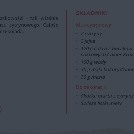
SKŁADNIKI
askowości – taki właśnie
usu cytrynowego. Całość
Mus cytrynowy:
czekoladą.
2 cytryny
3 jajka
120 g cukru z buraków
cukrowych Cukier Król
100 g wody
30 g mąki kukurydziane
30 g masła
Do dekoracji:
Skórka otarta z cytryny
Świeże listki mięty