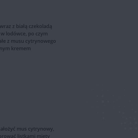
wraz z białą czekoladą
 w lodówce, po czym
tałe z musu cytrynowego
zonym kremem
 nałożyć mus cytrynowy,
rować listkami mięty