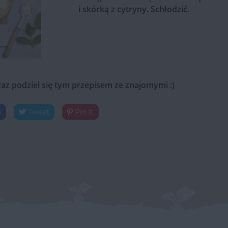
i skórką z cytryny. Schłodzić.
raz podziel się tym przepisem ze znajomymi :)
j
Tweet
Pin it