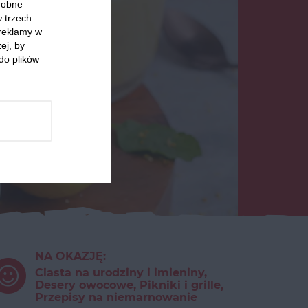
odobne
w trzech
 reklamy w
ej, by
do plików
NA OKAZJĘ:
Ciasta na urodziny i imieniny,
Desery owocowe, Pikniki i grille,
Przepisy na niemarnowanie