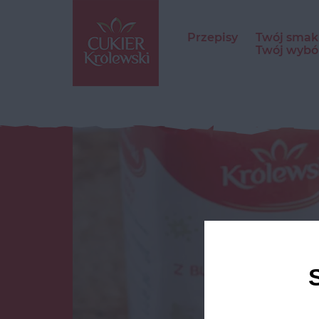
Przepisy
Twój smak
Twój wybó