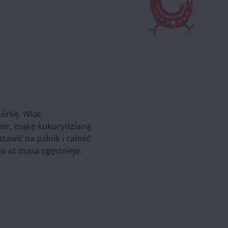
kórkę. Wlać
ier, mąkę kukurydzianą
tawić na palnik i całość
 aż masa zgęstnieje.