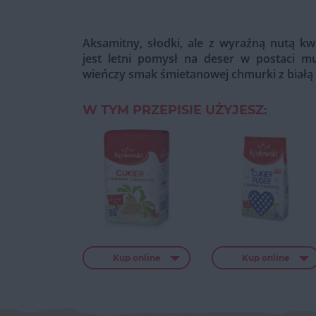
Aksamitny, słodki, ale z wyraźną nutą kw
jest letni pomysł na deser w postaci m
wieńczy smak śmietanowej chmurki z białą 
W TYM PRZEPISIE UŻYJESZ:
Kup online
Kup online