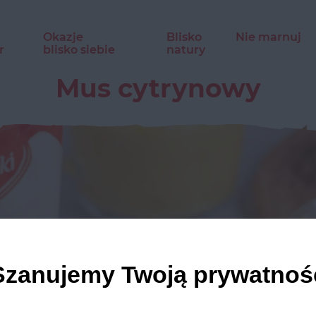
Okazje
Blisko
Nie marnuj
r
blisko siebie
natury
Mus cytrynowy
Szanujemy Twoją prywatnoś