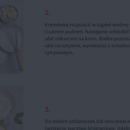
2.
Kremówkę rozpuścić w kąpieli wodnej 
i cukrem pudrem. Następnie schłodzić
ubić mikserem na krem. Białka pozos
ubić na sztywno, wymieszać z ostud
cytrynowym.
3.
Do niskich szklaneczek lub słoiczków
następnie warstwę śmietanową. Udeko