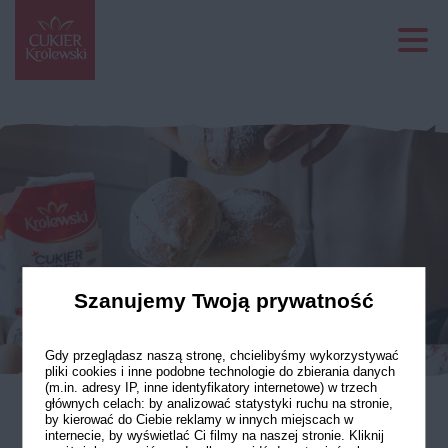
Szanujemy Twoją prywatność
Gdy przeglądasz naszą stronę, chcielibyśmy wykorzystywać
pliki cookies i inne podobne technologie do zbierania danych
(m.in. adresy IP, inne identyfikatory internetowe) w trzech
głównych celach: by analizować statystyki ruchu na stronie,
by kierować do Ciebie reklamy w innych miejscach w
Maritozzi z bitą
internecie, by wyświetlać Ci filmy na naszej stronie. Kliknij