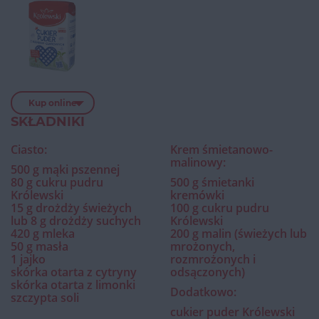
Kup online
SKŁADNIKI
Ciasto:
Krem śmietanowo-
malinowy:
500 g mąki pszennej
80 g cukru pudru
500 g śmietanki
Królewski
kremówki
15 g drożdży świeżych
100 g cukru pudru
lub 8 g drożdży suchych
Królewski
420 g mleka
200 g malin (świeżych lub
50 g masła
mrożonych,
1 jajko
rozmrożonych i
skórka otarta z cytryny
odsączonych)
skórka otarta z limonki
Dodatkowo:
szczypta soli
cukier puder Królewski