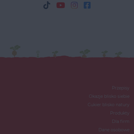
Przepisy
Okazje blisko siebie
Cukier blisko natury
Produkty
Dla firm
Dane osobowe