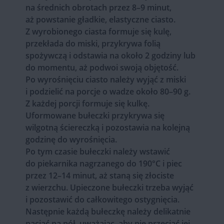
na średnich obrotach przez 8–9 minut,
aż powstanie gładkie, elastyczne ciasto.
Z wyrobionego ciasta formuje się kulę,
przekłada do miski, przykrywa folią
spożywczą i odstawia na około 2 godziny lub
do momentu, aż podwoi swoją objętość.
Po wyrośnięciu ciasto należy wyjąć z miski
i podzielić na porcje o wadze około 80–90 g.
Z każdej porcji formuje się kulkę.
Uformowane bułeczki przykrywa się
wilgotną ściereczką i pozostawia na kolejną
godzinę do wyrośnięcia.
Po tym czasie bułeczki należy wstawić
do piekarnika nagrzanego do 190°C i piec
przez 12–14 minut, aż staną się złociste
z wierzchu. Upieczone bułeczki trzeba wyjąć
i pozostawić do całkowitego ostygnięcia.
Następnie każdą bułeczkę należy delikatnie
naciąć na pół, uważając, aby nie przeciąć jej