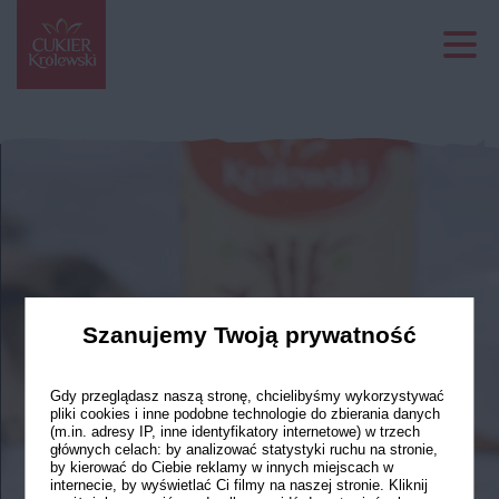
Szanujemy Twoją prywatność
Gdy przeglądasz naszą stronę, chcielibyśmy wykorzystywać
pliki cookies i inne podobne technologie do zbierania danych
(m.in. adresy IP, inne identyfikatory internetowe) w trzech
głównych celach: by analizować statystyki ruchu na stronie,
by kierować do Ciebie reklamy w innych miejscach w
internecie, by wyświetlać Ci filmy na naszej stronie. Kliknij