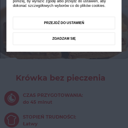
poniżej, by wyrazić zgodę albo przejdź do ustawień, aby
dokonać szczegółowych wyborów co do plików cookies.
PRZEJDŹ DO USTAWIEŃ
ZGADZAM SIĘ
Krówka bez pieczenia
CZAS PRZYGOTOWANIA:
do 45 minut
STOPIEŃ TRUDNOŚCI:
Łatwy