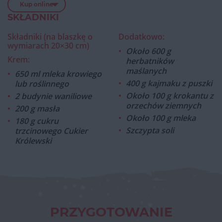
Kup online
SKŁADNIKI
Składniki (na blaszkę o
Dodatkowo:
wymiarach 20×30 cm)
Około 600 g
Krem:
herbatników
maślanych
650 ml mleka krowiego
400 g kajmaku z puszki
lub roślinnego
Około 100 g krokantu z
2 budynie waniliowe
orzechów ziemnych
200 g masła
Około 100 g mleka
180 g cukru
Szczypta soli
trzcinowego Cukier
Królewski
PRZYGOTOWANIE