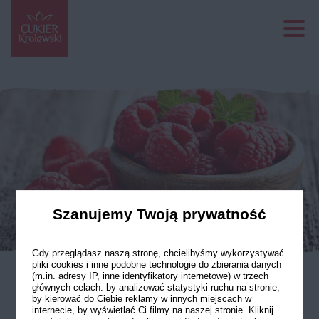
Szanujemy Twoją prywatność
Gdy przeglądasz naszą stronę, chcielibyśmy wykorzystywać
pliki cookies i inne podobne technologie do zbierania danych
(m.in. adresy IP, inne identyfikatory internetowe) w trzech
głównych celach: by analizować statystyki ruchu na stronie,
Dżem malinowy
by kierować do Ciebie reklamy w innych miejscach w
internecie, by wyświetlać Ci filmy na naszej stronie. Kliknij