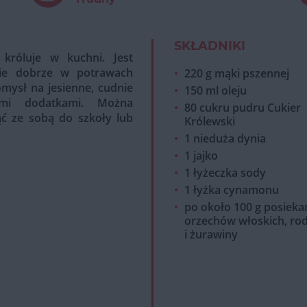
SKŁADNIKI
króluje w kuchni. Jest
nie dobrze w potrawach
220 g mąki pszennej
omysł na jesienne, cudnie
150 ml oleju
ymi dodatkami. Można
80 cukru pudru Cukier
ć ze sobą do szkoły lub
Królewski
1 nieduża dynia
1 jajko
1 łyżeczka sody
1 łyżka cynamonu
po około 100 g posiek
orzechów włoskich, ro
i żurawiny