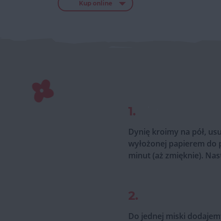
Kup online
1.
Dynię kroimy na pół, us
wyłożonej papierem do p
minut (aż zmięknie). Na
2.
Do jednej miski dodajemy