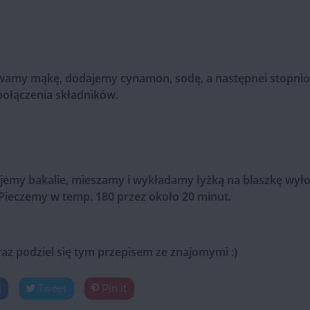
iewamy mąkę, dodajemy cynamon, sodę, a następnei stopni
ołączenia składników.
jemy bakalie, mieszamy i wykładamy łyżką na blaszkę wył
 Pieczemy w temp. 180 przez około 20 minut.
raz podziel się tym przepisem ze znajomymi :)
j
Tweet
Pin it