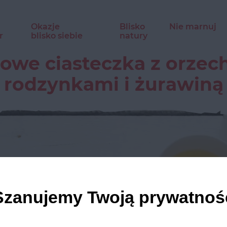
Okazje
Blisko
Nie marnuj
r
blisko siebie
natury
owe ciasteczka z orzec
rodzynkami i żurawiną
Szanujemy Twoją prywatnoś