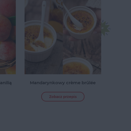
nilią
Mandarynkowy crème brûlée
Zobacz przepis