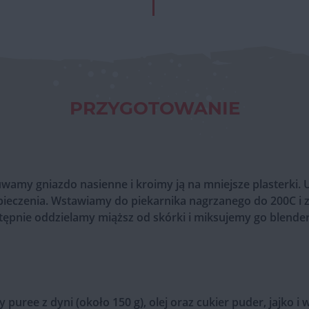
PRZYGOTOWANIE
uwamy gniazdo nasienne i kroimy ją na mniejsze plasterki.
ieczenia. Wstawiamy do piekarnika nagrzanego do 200C i 
stępnie oddzielamy miąższ od skórki i miksujemy go blende
 puree z dyni (około 150 g), olej oraz cukier puder, jajko 