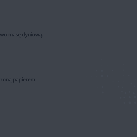
owo masę dyniową.
ożoną papierem