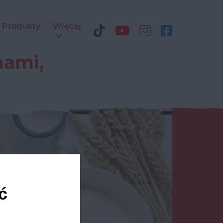
Produkty
Więcej
hami,
ć