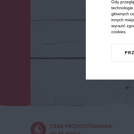
Gdy przeglą
technologie 
głównych ce
innych miejs
wyrazić zgo
cookies.
PR
CZAS PRZYGOTOWANIA:
do 45 minut