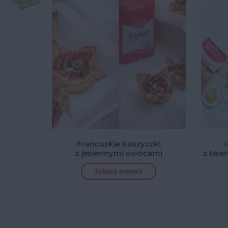
Francuskie koszyczki
z jesiennymi owocami
z twar
Zobacz przepis