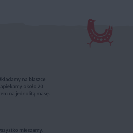
 Układamy na blaszce
zapiekamy około 20
rem na jednolitą masę.
i wszystko mieszamy.