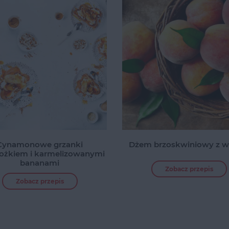
Cynamonowe grzanki
Dżem brzoskwiniowy z wa
ożkiem i karmelizowanymi
bananami
Zobacz przepis
Zobacz przepis