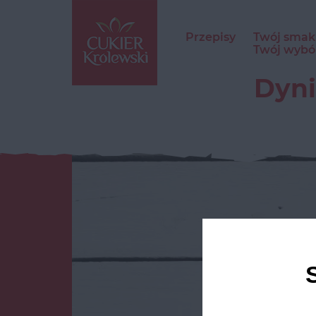
Przepisy
Twój smak
Twój wybó
Dyni