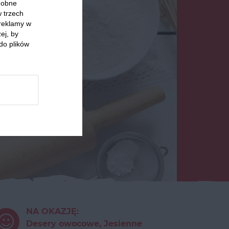
odobne
w trzech
 reklamy w
ej, by
do plików
NA OKAZJĘ:
Desery owocowe, Jesienne