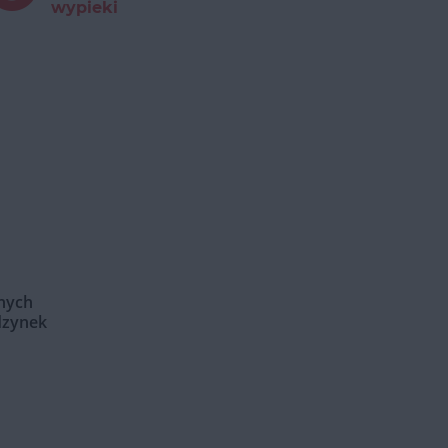
wypieki
anych
dzynek