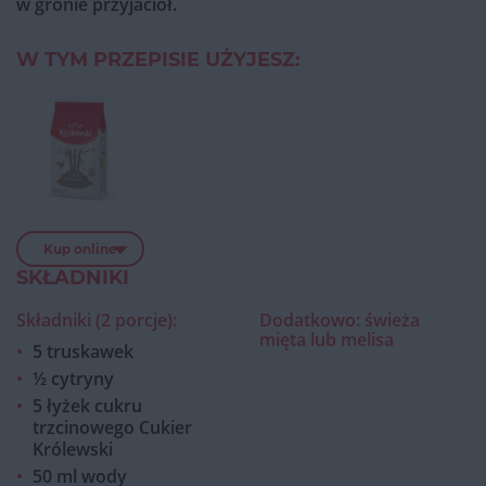
w gronie przyjaciół.
W TYM PRZEPISIE UŻYJESZ:
Kup online
SKŁADNIKI
Składniki (2 porcje):
Dodatkowo: świeża
mięta lub melisa
5 truskawek
½ cytryny
5 łyżek cukru
trzcinowego Cukier
Królewski
50 ml wody