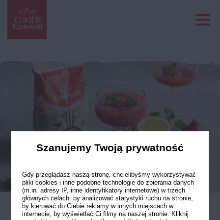
Szanujemy Twoją prywatność
Gdy przeglądasz naszą stronę, chcielibyśmy wykorzystywać
pliki cookies i inne podobne technologie do zbierania danych
(m.in. adresy IP, inne identyfikatory internetowe) w trzech
głównych celach: by analizować statystyki ruchu na stronie,
by kierować do Ciebie reklamy w innych miejscach w
internecie, by wyświetlać Ci filmy na naszej stronie. Kliknij