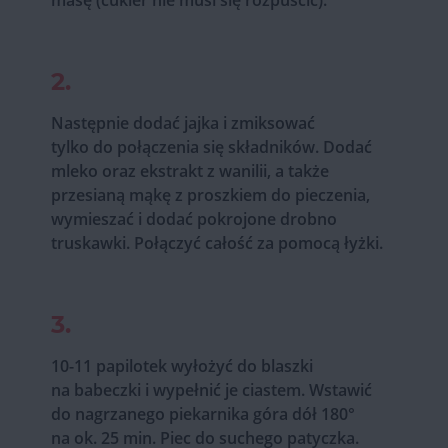
masę (cukier nie musi się rozpuścić).
2.
Następnie dodać jajka i zmiksować
tylko do połączenia się składników. Dodać
mleko oraz ekstrakt z wanilii, a także
przesianą mąkę z proszkiem do pieczenia,
wymieszać i dodać pokrojone drobno
truskawki. Połączyć całość za pomocą łyżki.
3.
10-11 papilotek wyłożyć do blaszki
na babeczki i wypełnić je ciastem. Wstawić
do nagrzanego piekarnika góra dół 180°
na ok. 25 min. Piec do suchego patyczka.