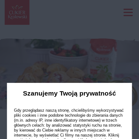
Szanujemy Twoją prywatność
Gdy przeglądasz naszą stronę, chcielibyśmy wykorzystywać
pliki cookies i inne podobne technologie do zbierania danych
(m.in. adresy IP, inne identyfikatory internetowe) w trzech
głównych celach: by analizować statystyki ruchu na stronie,
Babeczki waniliowe
by kierować do Ciebie reklamy w innych miejscach w
internecie, by wyświetlać Ci filmy na naszej stronie. Kliknij