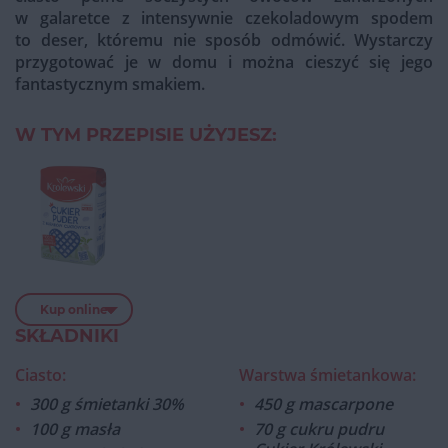
w galaretce z intensywnie czekoladowym spodem
to deser, któremu nie sposób odmówić. Wystarczy
przygotować je w domu i można cieszyć się jego
fantastycznym smakiem.
W TYM PRZEPISIE UŻYJESZ:
Kup online
SKŁADNIKI
Ciasto:
Warstwa śmietankowa:
300 g śmietanki 30%
450 g mascarpone
100 g masła
70 g cukru pudru