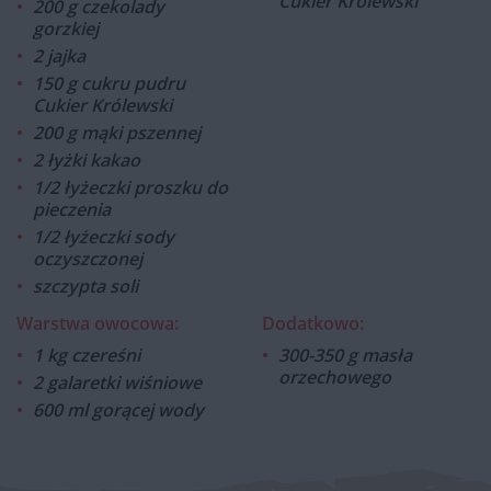
Cukier Królewski
200 g czekolady
gorzkiej
2 jajka
150 g cukru pudru
Cukier Królewski
200 g mąki pszennej
2 łyżki kakao
1/2 łyżeczki proszku do
pieczenia
1/2 łyżeczki sody
oczyszczonej
szczypta soli
Warstwa owocowa:
Dodatkowo:
1 kg czereśni
300-350 g masła
orzechowego
2 galaretki wiśniowe
600 ml gorącej wody