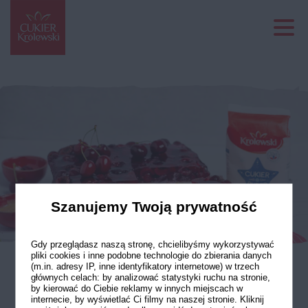
Szanujemy Twoją prywatność
Gdy przeglądasz naszą stronę, chcielibyśmy wykorzystywać
pliki cookies i inne podobne technologie do zbierania danych
(m.in. adresy IP, inne identyfikatory internetowe) w trzech
głównych celach: by analizować statystyki ruchu na stronie,
Ciasto czekoladowe
by kierować do Ciebie reklamy w innych miejscach w
internecie, by wyświetlać Ci filmy na naszej stronie. Kliknij