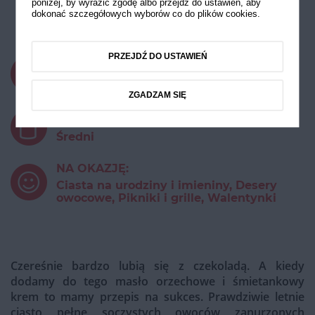
z czereśniami
poniżej, by wyrazić zgodę albo przejdź do ustawień, aby
dokonać szczegółowych wyborów co do plików cookies.
i galaretką
PRZEJDŹ DO USTAWIEŃ
CZAS PRZYGOTOWANIA:
powyżej 45 minut
ZGADZAM SIĘ
STOPIEŃ TRUDNOŚCI:
Średni
NA OKAZJĘ:
Ciasta na urodziny i imieniny, Desery
owocowe, Pikniki i grille, Walentynki
Czereśnie bardzo lubią się z czekoladą. A kiedy
dodamy do tego masło orzechowe i śmietankowy
krem to mamy przepis na sukces. Prawdziwie letnie
ciasto pełne soczystych owoców zanurzonych