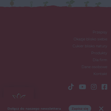
Przepisy
Okazje blisko siebie
Cukier blisko natury
Produkty
Dla firm
Dane osobowe
Kontakt
Copyright © 2026 Südzucker Polska
S.A
Dołącz do naszego newslettera
Zapisz się
Polityka marketingowa