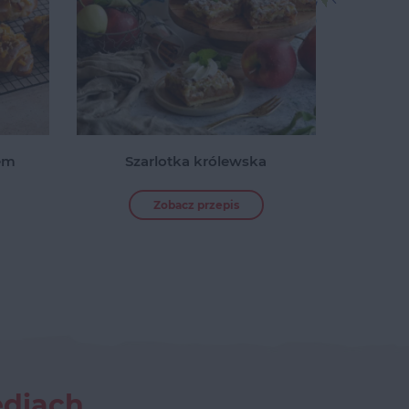
em
Szarlotka królewska
Zobacz przepis
ediach