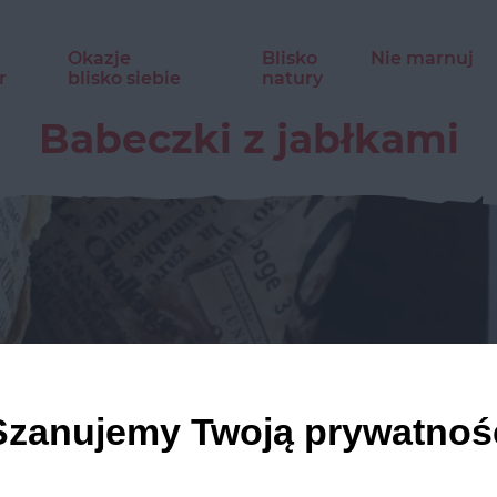
Okazje
Blisko
Nie marnuj
r
blisko siebie
natury
Babeczki z jabłkami
Szanujemy Twoją prywatnoś