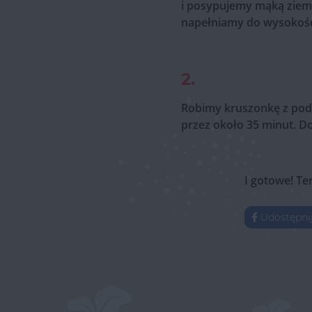
i posypujemy mąką ziemn
napełniamy do wysokości
2.
Robimy kruszonkę z pod
przez około 35 minut. D
I gotowe! Te
Udostępni