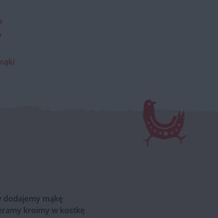
a
o
 mąki
asy dodajemy mąkę
ieramy kroimy w kostkę