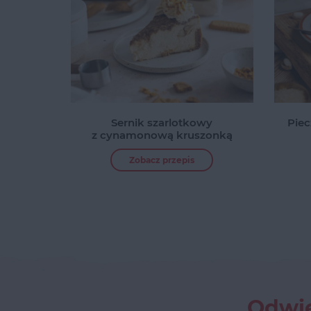
Sernik szarlotkowy
Piec
z cynamonową kruszonką
Zobacz przepis
Odwie