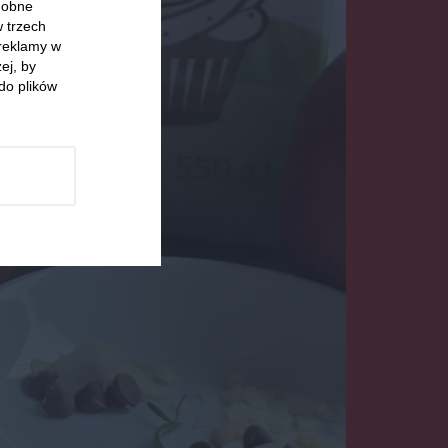
odobne
w trzech
 reklamy w
ej, by
do plików