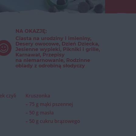
NA OKAZJĘ:
Ciasta na urodziny i imieniny,
Desery owocowe, Dzień Dziecka,
Jesienne wypieki, Pikniki i grille,
Karnawał, Przepisy
na niemarnowanie, Rodzinne
obiady z odrobiną słodyczy
ek czyli
Kruszonka
– 75 g mąki pszennej
– 50 g masła
– 50 g cukru brązowego