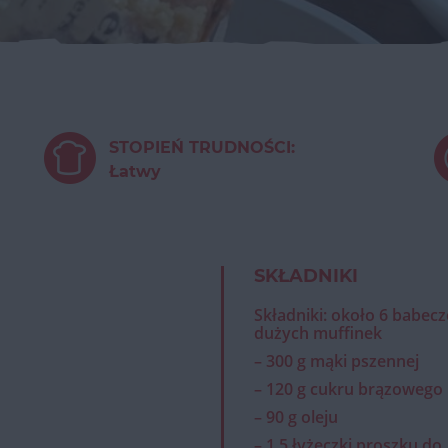
STOPIEŃ TRUDNOŚCI:
Łatwy
SKŁADNIKI
Składniki: około 6 babecz
dużych muffinek
– 300 g mąki pszennej
– 120 g cukru brązowego
– 90 g oleju
– 1,5 łyżeczki proszku do