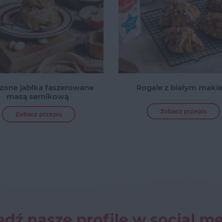
zone jabłka faszerowane
Rogale z białym maki
masą sernikową
Zobacz przepis
Zobacz przepis
dź nasze profile w social m