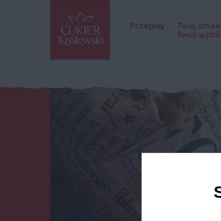
Przepisy
Twój smak
Twój wybó