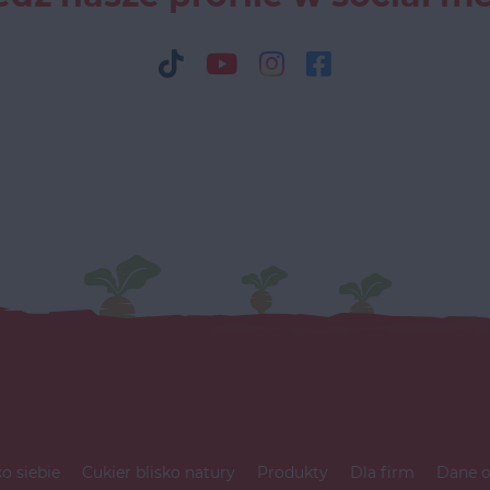
ko siebie
Cukier blisko natury
Produkty
Dla firm
Dane 