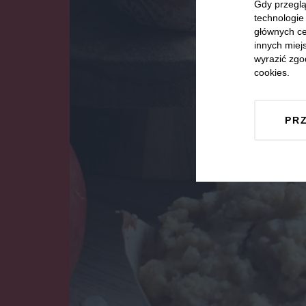
Gdy przeglą
technologie 
głównych ce
innych miejs
wyrazić zgo
cookies.
PR