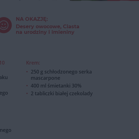
NA OKAZJĘ:
Desery owocowe, Ciasta
na urodziny i imieniny
-10
Krem:
250 g schłodzonego serka
naku
mascarpone
400 ml śmietanki 30%
nego
2 tabliczki białej czekolady
bnego