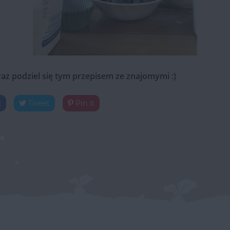
raz podziel się tym przepisem ze znajomymi :)
j
Tweet
Pin it