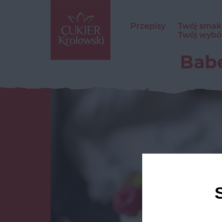
Przepisy
Twój smak
Twój wybó
Babe