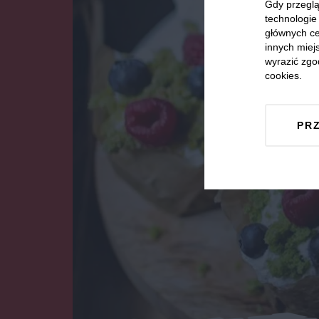
Gdy przeglą
technologie 
głównych ce
innych miejs
wyrazić zgo
cookies.
PR