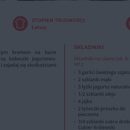
STOPIEŃ TRUDNOŚCI:
Łatwy
SKŁADNIKI
pszym kremem na bazie
 są babeczki jogurtowo-
Składniki na ciasto (ok. 8
szt.):
 zajadaj się słodkościami
3 garści świeżego szpi
2 szklanki mąki
3 łyżki jogurtu natural
1/2 szklanki oleju
4 jajka
2 łyżeczki proszku do
pieczenia
3/4 szklanki cukru dro
Cukier Królewski