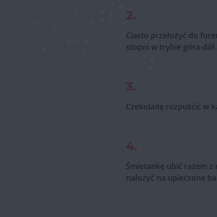
2.
Ciasto przełożyć do for
stopni w trybie góra-dół.
3.
Czekoladę rozpuścić w ką
4.
Śmietankę ubić razem z 
nałożyć na upieczone ba