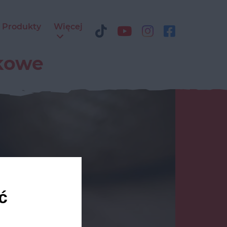
Produkty
Więcej
akowe
ć