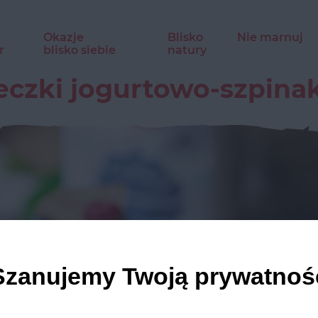
Okazje
Blisko
Nie marnuj
r
blisko siebie
natury
czki jogurtowo-szpin
Szanujemy Twoją prywatnoś