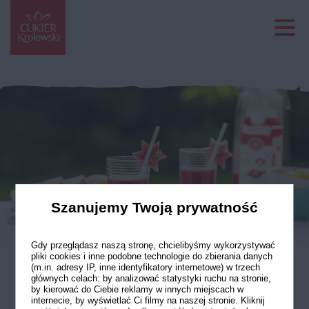
Szanujemy Twoją prywatność
Gdy przeglądasz naszą stronę, chcielibyśmy wykorzystywać
pliki cookies i inne podobne technologie do zbierania danych
(m.in. adresy IP, inne identyfikatory internetowe) w trzech
głównych celach: by analizować statystyki ruchu na stronie,
Arbuzowa lemoniada
by kierować do Ciebie reklamy w innych miejscach w
internecie, by wyświetlać Ci filmy na naszej stronie. Kliknij