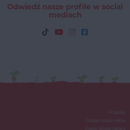
Odwiedź nasze profile w social
mediach
Przepisy
Okazje blisko siebie
Cukier blisko natury