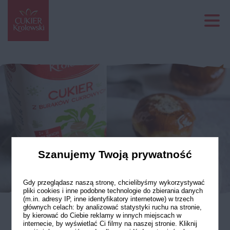
Szanujemy Twoją prywatność
Gdy przeglądasz naszą stronę, chcielibyśmy wykorzystywać
pliki cookies i inne podobne technologie do zbierania danych
(m.in. adresy IP, inne identyfikatory internetowe) w trzech
głównych celach: by analizować statystyki ruchu na stronie,
by kierować do Ciebie reklamy w innych miejscach w
Szklana glazura
internecie, by wyświetlać Ci filmy na naszej stronie. Kliknij