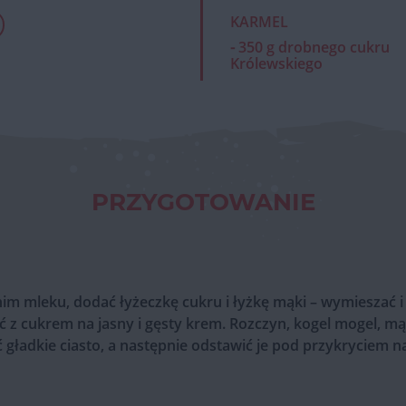
KARMEL
⁃ 350 g drobnego cukru
Królewskiego
PRZYGOTOWANIE
im mleku, dodać łyżeczkę cukru i łyżkę mąki – wymieszać i
ić z cukrem na jasny i gęsty krem. Rozczyn, kogel mogel, m
 gładkie ciasto, a następnie odstawić je pod przykryciem n