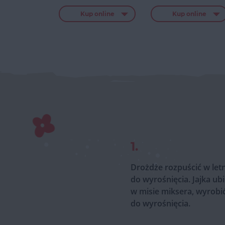
Kup online
Kup online
1.
Drożdże rozpuścić w letn
do wyrośnięcia. Jajka ub
w misie miksera, wyrobić
do wyrośnięcia.