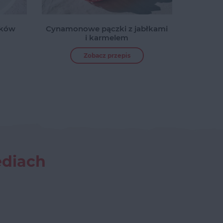
zków
Cynamonowe pączki z jabłkami
i karmelem
Zobacz przepis
ediach