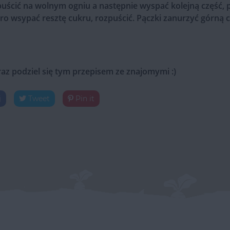
puścić na wolnym ogniu a następnie wyspać kolejną część,
ro wsypać resztę cukru, rozpuścić. Pączki zanurzyć górną 
raz podziel się tym przepisem ze znajomymi :)
j
Tweet
Pin it