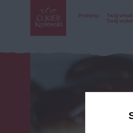
Przepisy
Twój smak
Twój wybó