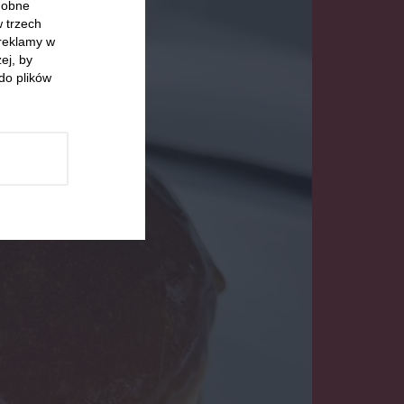
odobne
w trzech
 reklamy w
ej, by
do plików