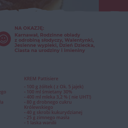
NA OKAZJĘ:
Karnawał, Rodzinne obiady
z odrobiną słodyczy, Walentynki,
Jesienne wypieki, Dzień Dziecka,
Ciasta na urodziny i imieniny
KREM Pattisiere
⁃ 100 g żółtek ( z Ok. 5 jajek)
ego
⁃ 100 ml śmietany 30%
⁃ 400 ml mleka 3,2 % ( nie UHT!)
ła
⁃ 80 g drobnego cukru
Królewskiego
⁃ 40 g skrobi kukurydzianej
⁃ 25 g zimnego masła
⁃ 1 laska wanilii