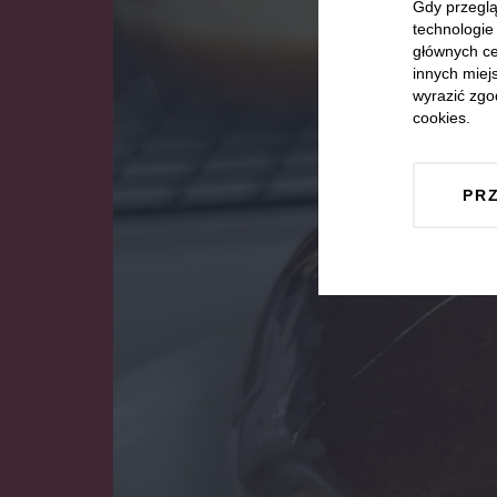
Gdy przeglą
technologie 
głównych ce
innych miejs
wyrazić zgo
cookies.
PR