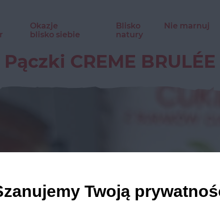
Okazje
Blisko
Nie marnuj
r
blisko siebie
natury
Pączki CREME BRULÉE
Szanujemy Twoją prywatnoś