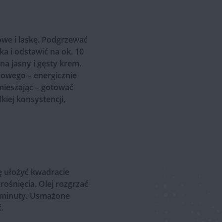
we i laskę. Podgrzewać
ka i odstawić na ok. 10
na jasny i gęsty krem.
owego – energicznie
mieszając – gotować
kiej konsystencji,
ę ułożyć kwadracie
ośnięcia. Olej rozgrzać
4 minuty. Usmażone
.