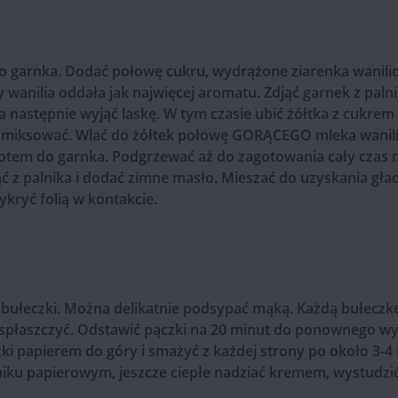
o garnka. Dodać połowę cukru, wydrążone ziarenka wanilio
 wanilia oddała jak najwięcej aromatu. Zdjąć garnek z palni
 następnie wyjąć laskę. W tym czasie ubić żółtka z cukrem 
 zmiksować. Wlać do żółtek połowę GORĄCEGO mleka wanili
otem do garnka. Podgrzewać aż do zagotowania cały czas 
ąć z palnika i dodać zimne masło. Mieszać do uzyskania gład
ykryć folią w kontakcie.
g bułeczki. Można delikatnie podsypać mąką. Każdą bułeczk
 spłaszczyć. Odstawić pączki na 20 minut do ponownego wyr
zki papierem do góry i smażyć z każdej strony po około 3-
niku papierowym, jeszcze ciepłe nadziać kremem, wystudzić