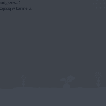
 podgrzewać
częścią w karmelu,