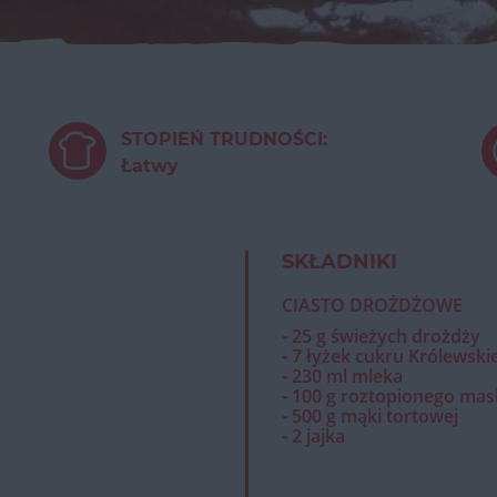
STOPIEŃ TRUDNOŚCI:
Łatwy
SKŁADNIKI
CIASTO DROŻDŻOWE
⁃ 25 g świeżych drożdży
⁃ 7 łyżek cukru Królewski
⁃ 230 ml mleka
⁃ 100 g roztopionego mas
⁃ 500 g mąki tortowej
⁃ 2 jajka