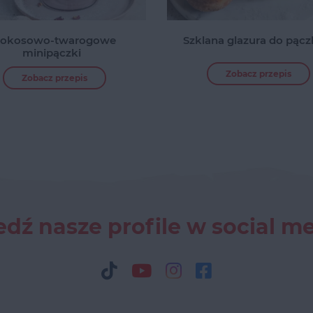
okosowo-twarogowe
Szklana glazura do pąc
minipączki
Zobacz przepis
Zobacz przepis
dź nasze profile w social m