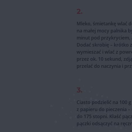
2.
Mleko, śmietankę wlać d
na małej mocy palnika by
minut pod przykryciem, a
Dodać skrobię – krótko
wymieszać i wlać z powr
przez ok. 10 sekund, zdj
przelać do naczynia i prz
3.
Ciasto podzielić na 100 
z papieru do pieczenia –
do 175 stopni. Kłaść pąc
pączki odsączyć na ręcz