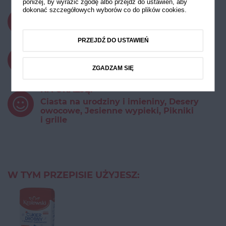
poniżej, by wyrazić zgodę albo przejdź do ustawień, aby
dokonać szczegółowych wyborów co do plików cookies.
CZAS PRZYGOTOWANIA:
do 15 minut
PRZEJDŹ DO USTAWIEŃ
STOPIEŃ TRUDNOŚCI:
Łatwy
ZGADZAM SIĘ
NA OKAZJĘ:
Ciasta na urodziny i imieniny, Desery
owocowe, Jesienne wypieki, Pikniki
i grille
W TYM PRZEPISIE UŻYJESZ: