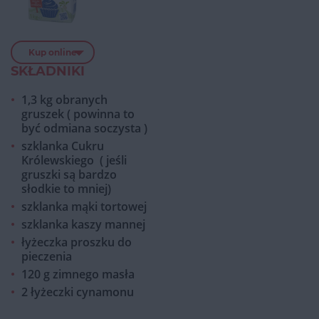
Kup online
SKŁADNIKI
1,3 kg obranych
gruszek ( powinna to
być odmiana soczysta )
szklanka Cukru
Królewskiego ( jeśli
gruszki są bardzo
słodkie to mniej)
szklanka mąki tortowej
szklanka kaszy mannej
łyżeczka proszku do
pieczenia
120 g zimnego masła
2 łyżeczki cynamonu