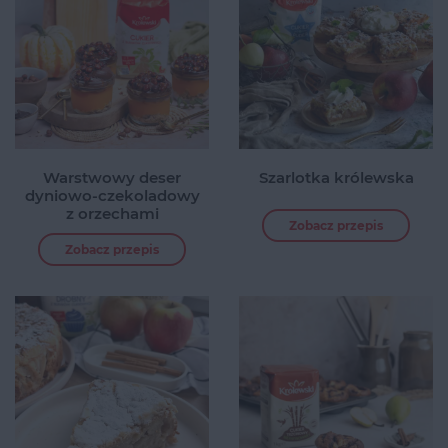
Warstwowy deser
Szarlotka królewska
dyniowo-czekoladowy
z orzechami
Zobacz przepis
Zobacz przepis