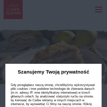
Szanujemy Twoją prywatność
Gdy przeglądasz naszą stronę, chcielibyśmy wykorzystywać
pliki cookies i inne podobne technologie do zbierania danych
(m.in. adresy IP, inne identyfikatory internetowe) w trzech
głównych celach: by analizować statystyki ruchu na stronie,
Szarlotka z gruszkami
by kierować do Ciebie reklamy w innych miejscach w
internecie, by wyświetlać Ci filmy na naszej stronie. Kliknij