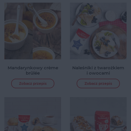
Mandarynkowy crème
Naleśniki z twarożkiem
brûlée
i owocami
Zobacz przepis
Zobacz przepis