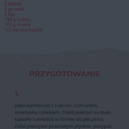
5 śliwek
2 gruszki
2 figi
150 g cukru
100 g masła
1/2 pęczka bazylii
PRZYGOTOWANIE
1.
Jajka wymieszać z cukrem, szafranem,
śmietanką i mlekiem. Chleb pokroić na małe
kawałki i umieścić w formie do pieczenia.
Zalać pieczywo powstałym płynem, posypać