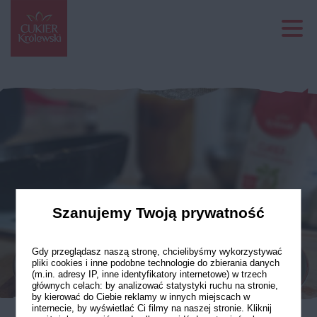
Szanujemy Twoją prywatność
Gdy przeglądasz naszą stronę, chcielibyśmy wykorzystywać
pliki cookies i inne podobne technologie do zbierania danych
(m.in. adresy IP, inne identyfikatory internetowe) w trzech
głównych celach: by analizować statystyki ruchu na stronie,
by kierować do Ciebie reklamy w innych miejscach w
internecie, by wyświetlać Ci filmy na naszej stronie. Kliknij