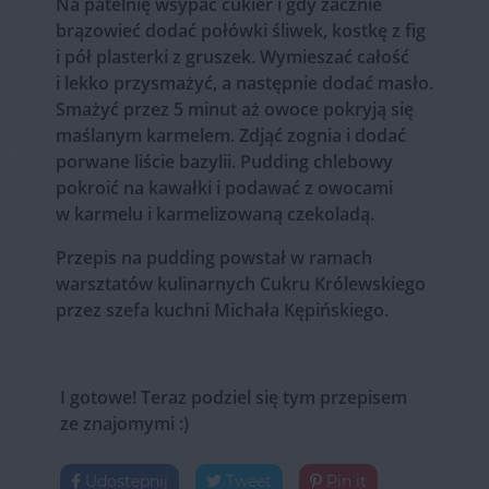
Na patelnię wsypać cukier i gdy zacznie
brązowieć dodać połówki śliwek, kostkę z fig
i pół plasterki z gruszek. Wymieszać całość
i lekko przysmażyć, a następnie dodać masło.
Smażyć przez 5 minut aż owoce pokryją się
maślanym karmelem. Zdjąć zognia i dodać
porwane liście bazylii. Pudding chlebowy
pokroić na kawałki i podawać z owocami
w karmelu i karmelizowaną czekoladą.
Przepis na pudding powstał w ramach
warsztatów kulinarnych Cukru Królewskiego
przez szefa kuchni Michała Kępińskiego.
I gotowe! Teraz podziel się tym przepisem
ze znajomymi :)
Udostępnij
Tweet
Pin it