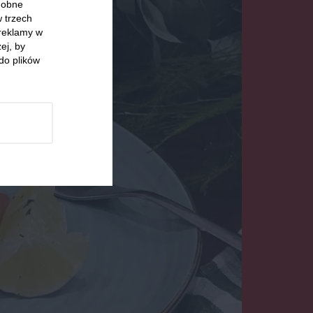
odobne
w trzech
 reklamy w
ej, by
do plików