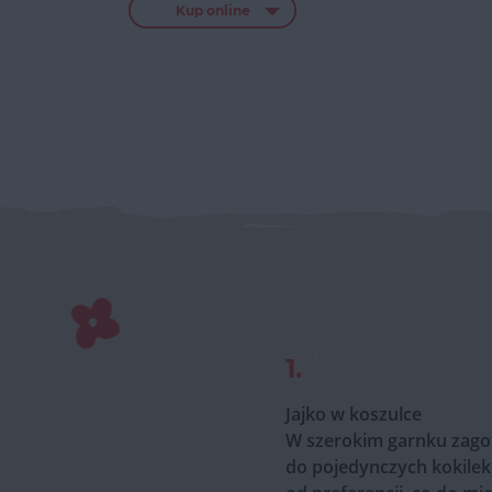
Kup online
1.
Jajko w koszulce
W szerokim garnku zagoto
do pojedynczych kokilek 