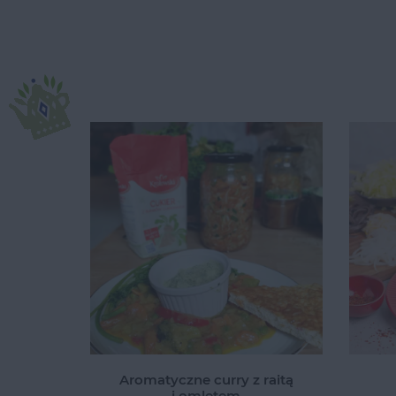
Aromatyczne curry z raitą
i omletem