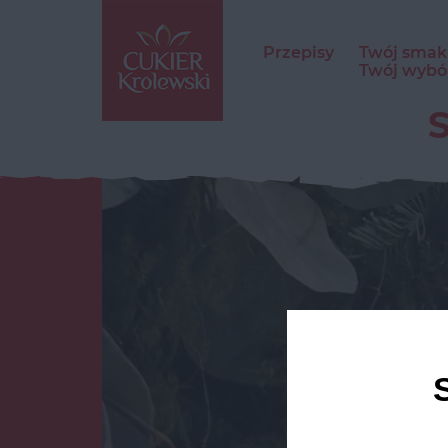
Przepisy
Twój smak
Twój wybó
S