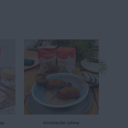
ney
Krokieciki rybne