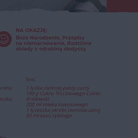
NA OKAZJĘ:
Boże Narodzenie, Przepisy
na niemarnowanie, Rodzinne
obiady z odrobiną słodyczy
Sos:
aronu
1 łyżka zielonej pasty curry
100 g Cukru Trzcinowego Cukier
aczka,
Królewski
200 ml mleka kokosowego
1 łyżeczka skrobi ziemniaczanej
50 ml sosu rybnego
dry