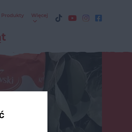
Produkty
Więcej
ąt
ć