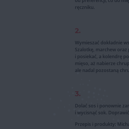
od preferencji, co do mi
ręczniku.
2.
Wymieszać dokładnie wszy
Szalotkę, marchew oraz 
i posiekać, a kolendrę p
mięso, aż nabierze chrup
ale nadal pozostaną chr
3.
Dolać sos i ponownie za
i wycisnąć sok. Doprawi
Przepis i produkty: Mich