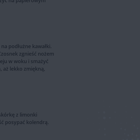
uszyć na papierowym
 na podłużne kawałki.
 Czosnek zgnieść nożem
leju w woku i smażyć
, aż lekko zmiękną,
kórkę z limonki
ść posypać kolendrą.