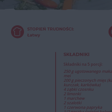
STOPIEŃ TRUDNOŚCI:
Łatwy
SKŁADNIKI
Składniki na 5 porcji:
250 g ugotowanego mak
mei
200 g pieczonych mięs (k
kurczak, karkówka)
4 ząbki czosnku
2 limonki
1 marchew
2 szalotki
1 czerwona papryka
1/2 pęczka świeżej kolen