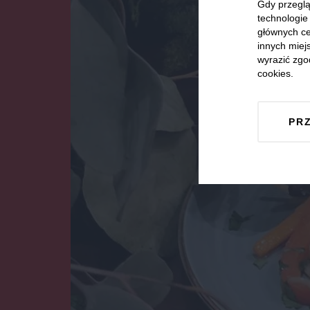
Gdy przeglą
technologie 
głównych ce
innych miejs
wyrazić zgo
cookies.
PR