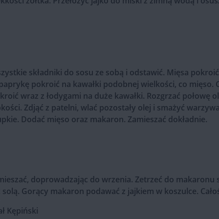
ękkości żółtka. Przełożyć jajko do miski z zimną wodą i os
stkie składniki do sosu ze sobą i odstawić. Mięsa pokroić
paprykę pokroić na kawałki podobnej wielkości, co mięso.
okroić wraz z łodygami na duże kawałki. Rozgrzać połowę o
kości. Zdjąć z patelni, wlać pozostały olej i smażyć warzywa
upkie. Dodać mięso oraz makaron. Zamieszać dokładnie.
mieszać, doprowadzając do wrzenia. Zetrzeć do makaronu s
ć solą. Gorący makaron podawać z jajkiem w koszulce. Cało
ał Kępiński