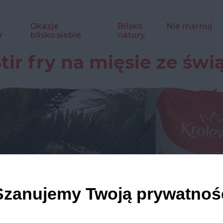
Okazje
Blisko
Nie marnuj
r
blisko siebie
natury
tir fry na mięsie ze świ
Szanujemy Twoją prywatnoś