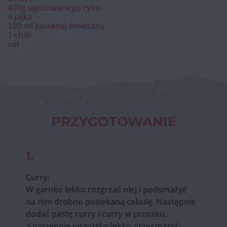
400g ugotowanego ryżu
4 jajka
100 ml kwaśnej śmietany
1 chilli
sól
PRZYGOTOWANIE
1.
Curry:
W garnku lekko rozgrzać olej i podsmażyć
na nim drobno posiekaną cebulę. Następnie
dodać pastę curry i curry w proszku,
a następnie wszystko lekko przesmażyć.