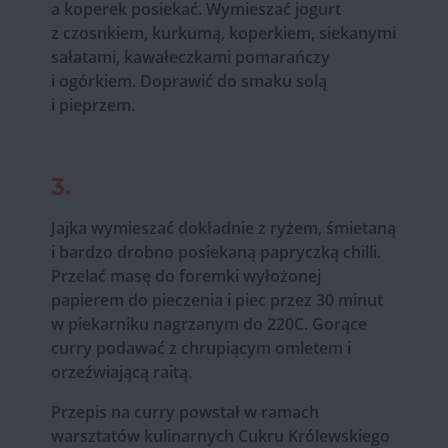
a koperek posiekać. Wymieszać jogurt
z czosnkiem, kurkumą, koperkiem, siekanymi
sałatami, kawałeczkami pomarańczy
i ogórkiem. Doprawić do smaku solą
i pieprzem.
3.
Jajka wymieszać dokładnie z ryżem, śmietaną
i bardzo drobno posiekaną papryczką chilli.
Przelać masę do foremki wyłożonej
papierem do pieczenia i piec przez 30 minut
w piekarniku nagrzanym do 220C. Gorące
curry podawać z chrupiącym omletem i
orzeźwiającą raitą.
Przepis na curry powstał w ramach
warsztatów kulinarnych Cukru Królewskiego