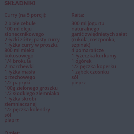
SKŁADNIKI
Curry (na 5 porcji):
Raita:
2 białe cebule
300 ml jogurtu
100 ml oleju
naturalnego
słonecznikowego
garść zwiędniętych sałat
2 łyżki żółtej pasty curry
(rukola, roszponka,
1 łyżka curry w proszku
szpinak)
800 ml mleka
4 pomarańcze
kokosowego
1 łyżeczka kurkumy
1/4 brokuła
1 ogórek
2 marchewki
1/2 pęczka koperku
1 łyżka masła
1 ząbek czosnku
orzechowego
sól
1/2 papryki
pieprz
100g zielonego groszku
1/2 słodkiego ziemniaka
1 łyżka skrobi
ziemniaczanej
1/2 pęczka kolendry
sól
pieprz
Omlet: