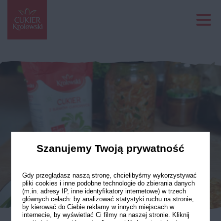
Szanujemy Twoją prywatność
Gdy przeglądasz naszą stronę, chcielibyśmy wykorzystywać
pliki cookies i inne podobne technologie do zbierania danych
(m.in. adresy IP, inne identyfikatory internetowe) w trzech
głównych celach: by analizować statystyki ruchu na stronie,
by kierować do Ciebie reklamy w innych miejscach w
internecie, by wyświetlać Ci filmy na naszej stronie. Kliknij