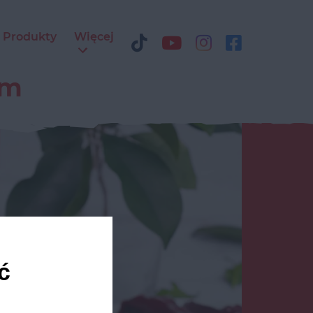
Produkty
Więcej
ym
ć