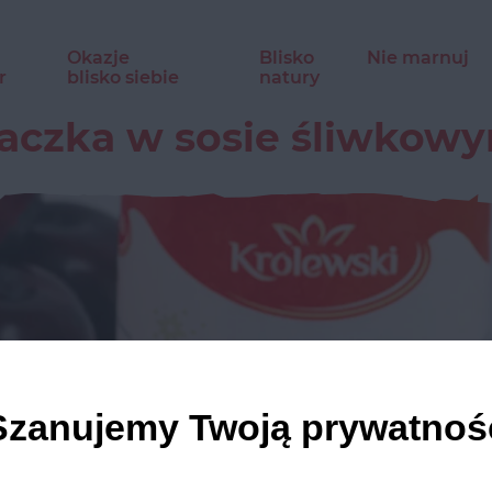
Okazje
Blisko
Nie marnuj
r
blisko siebie
natury
aczka w sosie śliwkow
Szanujemy Twoją prywatnoś