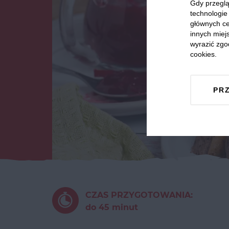
Gdy przeglą
technologie 
głównych ce
innych miejs
wyrazić zgo
cookies.
PR
CZAS PRZYGOTOWANIA:
do 45 minut