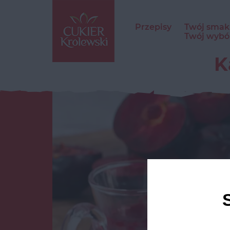
Przepisy
Twój smak
Twój wybó
K