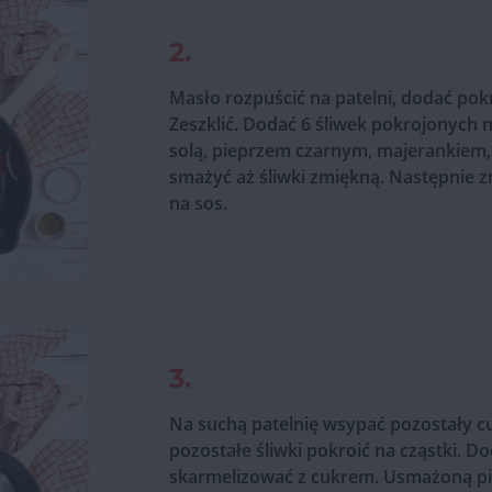
2.
Masło rozpuścić na patelni, dodać pok
Zeszklić. Dodać 6 śliwek pokrojonych 
solą, pieprzem czarnym, majerankiem, 
smażyć aż śliwki zmiękną. Następnie
na sos.
3.
Na suchą patelnię wsypać pozostały cu
pozostałe śliwki pokroić na cząstki. Do
skarmelizować z cukrem. Usmażoną pie