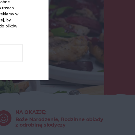
odobne
w trzech
 reklamy w
ej, by
do plików
NA OKAZJĘ:
Boże Narodzenie, Rodzinne obiady
z odrobiną słodyczy