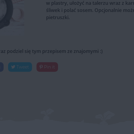
w plastry, ułożyć na talerzu wraz z k
śliwek i polać sosem. Opcjonalnie mo
pietruszki.
raz podziel się tym przepisem ze znajomymi :)
j
Tweet
Pin it