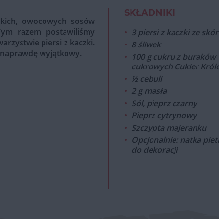
SKŁADNIKI
dkich, owocowych sosów
Tym razem postawiliśmy
3 piersi z kaczki ze skór
arzystwie piersi z kaczki.
8 śliwek
st naprawdę wyjątkowy.
100 g cukru z buraków
cukrowych Cukier Król
½ cebuli
2 g masła
Sól, pieprz czarny
Pieprz cytrynowy
Szczypta majeranku
Opcjonalnie: natka piet
do dekoracji