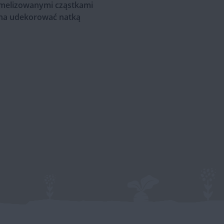
armelizowanymi cząstkami
żna udekorować natką