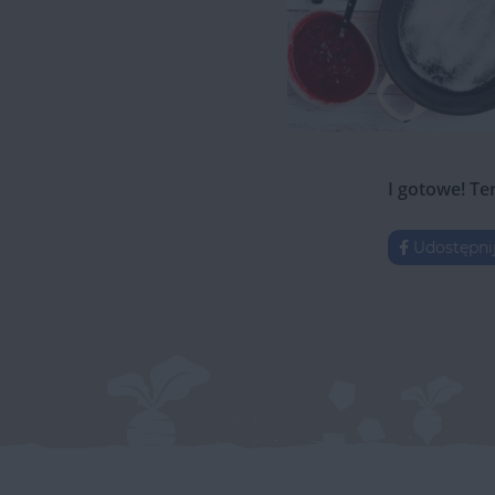
I gotowe! Te
Udostępni