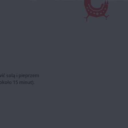
wić solą i pieprzem
około 15 minut).