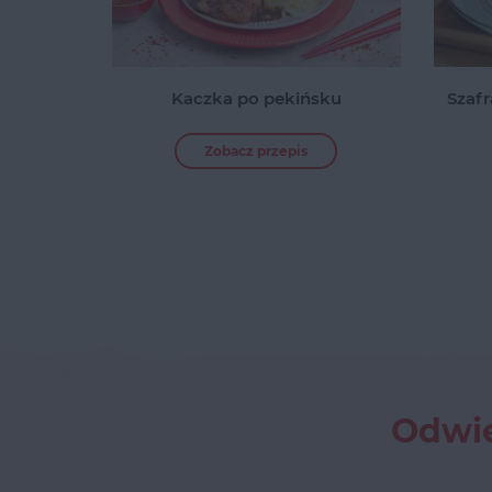
Kaczka po pekińsku
Szaf
Zobacz przepis
Odwie