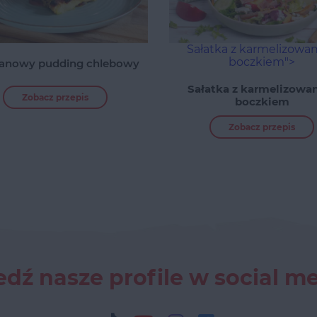
Sałatka z karmelizow
boczkiem">
ranowy pudding chlebowy
Sałatka z karmelizow
Zobacz przepis
boczkiem
Zobacz przepis
dź nasze profile w social m