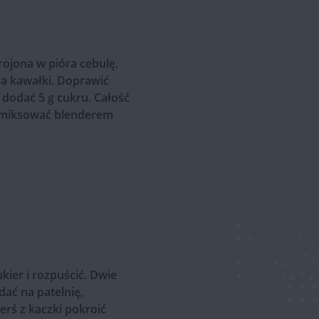
rojona w pióra cebulę.
na kawałki. Doprawić
dodać 5 g cukru. Całość
 zmiksować blenderem
kier i rozpuścić. Dwie
dać na patelnię,
rś z kaczki pokroić