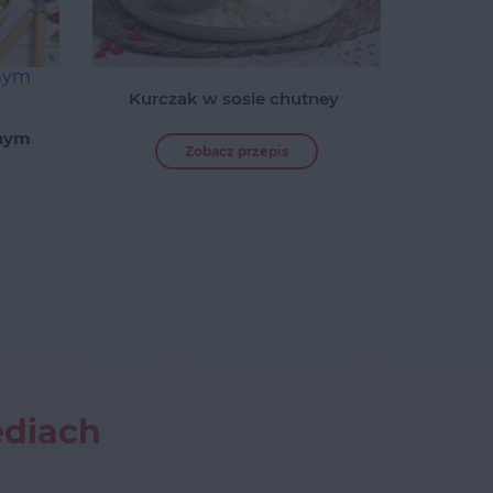
anym
Kurczak w sosie chutney
anym
Zobacz przepis
ediach