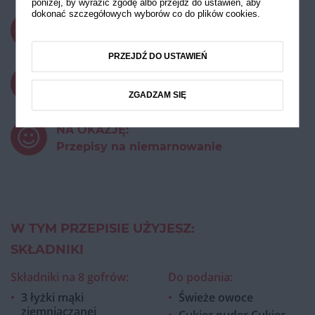
poniżej, by wyrazić zgodę albo przejdź do ustawień, aby
dokonać szczegółowych wyborów co do plików cookies.
CZAS PRZYGOTOWANIA:
do 30 minut
PRZEJDŹ DO USTAWIEŃ
STOPIEŃ TRUDNOŚCI:
Łatwy
ZGADZAM SIĘ
NA OKAZJĘ:
Przepisy na niemarnowanie
W TYM PRZEPISIE UŻYJESZ:
SKŁADNIKI
Składniki na 8 gofrów:
Do
podania
:
3 łyżki mąki
Świeże owoce
ziemniaczanej