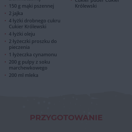
Cukier puder Cukier
150 g mąki pszennej
Królewski
2 jajka
4 łyżki drobnego cukru
Cukier Królewski
4 łyżki oleju
2 łyżeczki proszku do
pieczenia
1 łyżeczka cynamonu
200 g pulpy z soku
marchewkowego
200 ml mleka
PRZYGOTOWANIE