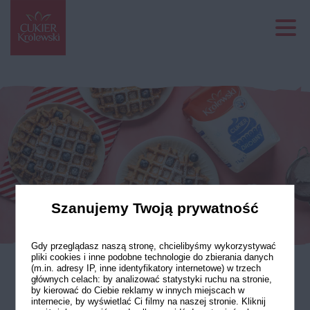
Szanujemy Twoją prywatność
Gdy przeglądasz naszą stronę, chcielibyśmy wykorzystywać
pliki cookies i inne podobne technologie do zbierania danych
(m.in. adresy IP, inne identyfikatory internetowe) w trzech
głównych celach: by analizować statystyki ruchu na stronie,
Gofry marchewkowe
by kierować do Ciebie reklamy w innych miejscach w
internecie, by wyświetlać Ci filmy na naszej stronie. Kliknij