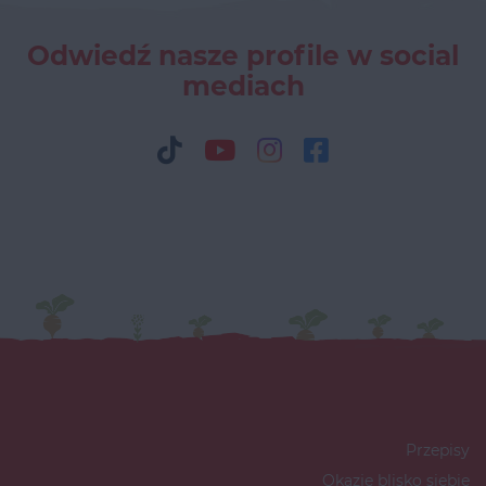
Odwiedź nasze profile w social
mediach
Przepisy
Okazje blisko siebie