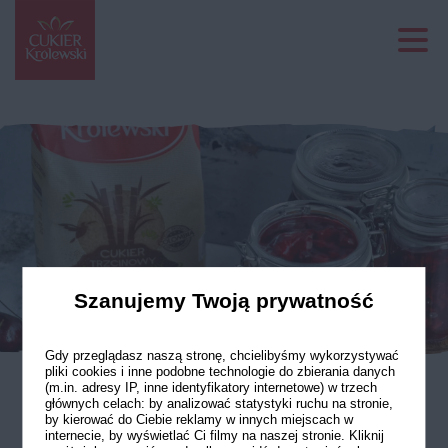
Szanujemy Twoją prywatność
Gdy przeglądasz naszą stronę, chcielibyśmy wykorzystywać
pliki cookies i inne podobne technologie do zbierania danych
(m.in. adresy IP, inne identyfikatory internetowe) w trzech
głównych celach: by analizować statystyki ruchu na stronie,
Frużelina z wiśni
by kierować do Ciebie reklamy w innych miejscach w
internecie, by wyświetlać Ci filmy na naszej stronie. Kliknij