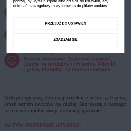
poniżej, by wyrazić zgodę albo przejdź do ustawień, aby
dokonać szczegółowych wyborów co do plików cookies.
CZAS PRZYGOTOWANIA:
powyżej 45 minut
PRZEJDŹ DO USTAWIEŃ
STOPIEŃ TRUDNOŚCI:
Łatwy
ZGADZAM SIĘ
NA OKAZJĘ:
Desery owocowe, Jesienne wypieki,
Ciasta na urodziny i imieniny, Pikniki
i grille, Przepisy na niemarnowanie
Zrób przepyszną, domową frużelinę z wiśni i zatrzymaj
smak letnich owoców na dłużej! Skorzystaj z naszego
przepisu i zapełnij swoją domową spiżarnię!
W TYM PRZEPISIE UŻYJESZ: