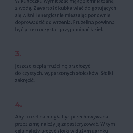
W kubeczku wymieszać mąkę ziemniaczaną
z wodą. Zawartość kubka wlać do gotujących
się wiśni i energicznie mieszając ponownie
doprowadzić do wrzenia. Frużelina powinna
być przezroczysta i przypominać kisiel.
3.
Jeszcze ciepłą frużelinę przełożyć
do czystych, wyparzonych słoiczków. Słoiki
zakręcić.
4.
Aby frużelina mogła być przechowywana
przez zimę należy ją zapasteryzować. W tym
celu należy ułożyć słoiki w dużym garnku