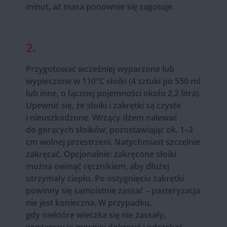
minut, aż masa ponownie się zagotuje.
2.
Przygotować wcześniej wyparzone lub
wypieczone w 110°C słoiki (4 sztuki po 550 ml
lub inne, o łącznej pojemności około 2,2 litra).
Upewnić się, że słoiki i zakrętki są czyste
i nieuszkodzone. Wrzący dżem nalewać
do gorących słoików, pozostawiając ok. 1–2
cm wolnej przestrzeni. Natychmiast szczelnie
zakręcać. Opcjonalnie: zakręcone słoiki
można owinąć ręcznikiem, aby dłużej
utrzymały ciepło. Po ostygnięciu zakrętki
powinny się samoistnie zassać – pasteryzacja
nie jest konieczna. W przypadku,
gdy niektóre wieczka się nie zassały,
wystarczy je mocniej dokręcić i odczekać