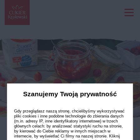
Szanujemy Twoją prywatność
Gdy przeglądasz naszą stronę, chcielibyśmy wykorzystywać
pliki cookies i inne podobne technologie do zbierania danych
(m.in. adresy IP, inne identyfikatory internetowe) w trzech
głównych celach: by analizować statystyki ruchu na stronie,
by kierować do Ciebie reklamy w innych miejscach w
Dżem malinowy
internecie, by wyświetlać Ci filmy na naszej stronie. Kliknij