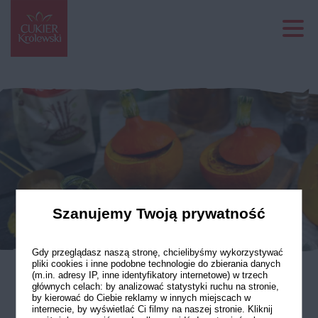
Szanujemy Twoją prywatność
Gdy przeglądasz naszą stronę, chcielibyśmy wykorzystywać
pliki cookies i inne podobne technologie do zbierania danych
(m.in. adresy IP, inne identyfikatory internetowe) w trzech
głównych celach: by analizować statystyki ruchu na stronie,
Dyniowy creme brulee
by kierować do Ciebie reklamy w innych miejscach w
internecie, by wyświetlać Ci filmy na naszej stronie. Kliknij