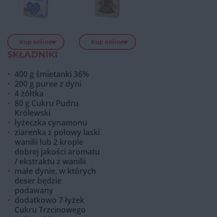
Kup online
Kup online
SKŁADNIKI
400 g śmietanki 36%
200 g puree z dyni
4 żółtka
80 g Cukru Pudru
Królewski
łyżeczka cynamonu
ziarenka z połowy laski
wanilii lub 2 krople
dobrej jakości aromatu
/ ekstraktu z wanilii
małe dynie, w których
deser będzie
podawany
dodatkowo 7 łyżek
Cukru Trzcinowego