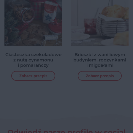
Ciasteczka czekoladowe
Brioszki z waniliowym
z nutą cynamonu
budyniem, rodzynkami
i pomarańczy
i migdałami
Zobacz przepis
Zobacz przepis
Odwiedź nasze profile w social