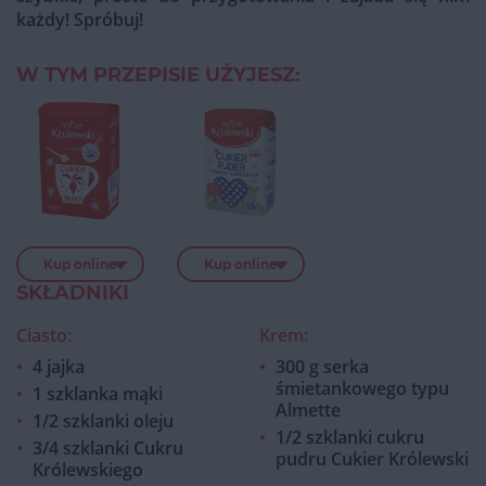
każdy! Spróbuj!
W TYM PRZEPISIE UŻYJESZ:
Kup online
Kup online
SKŁADNIKI
Ciasto:
Krem:
4 jajka
300 g serka
śmietankowego typu
1 szklanka mąki
Almette
1/2 szklanki oleju
1/2 szklanki cukru
3/4 szklanki Cukru
pudru Cukier Królewski
Królewskiego