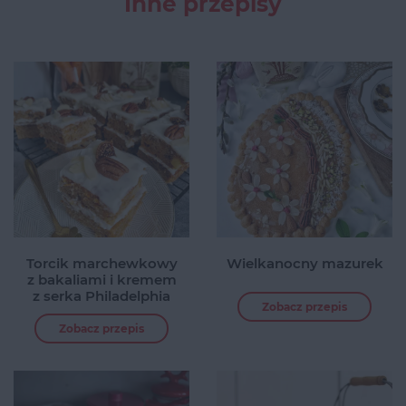
Inne przepisy
Torcik marchewkowy
Wielkanocny mazurek
z bakaliami i kremem
z serka Philadelphia
Zobacz przepis
Zobacz przepis