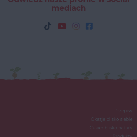
mediach
Przepisy
Okazje blisko siebie
Cukier blisko natury
Produkty