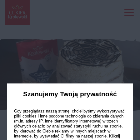
Szanujemy Twoją prywatność
Gdy przeglądasz naszą stronę, chcielibyśmy wykorzystywać
pliki cookies i inne podobne technologie do zbierania danych
(m.in. adresy IP, inne identyfikatory internetowe) w trzech
głównych celach: by analizować statystyki ruchu na stronie,
Ciasto marchewkowe
by kierować do Ciebie reklamy w innych miejscach w
internecie, by wyświetlać Ci filmy na naszej stronie. Kliknij