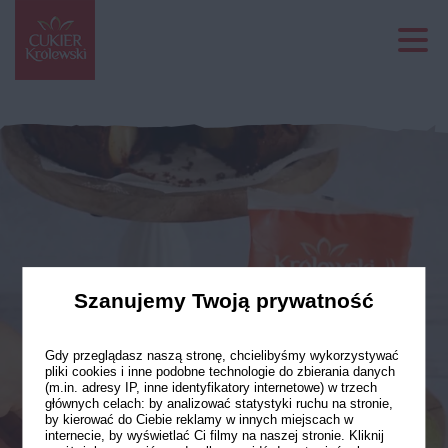
Szanujemy Twoją prywatność
Gdy przeglądasz naszą stronę, chcielibyśmy wykorzystywać
pliki cookies i inne podobne technologie do zbierania danych
(m.in. adresy IP, inne identyfikatory internetowe) w trzech
głównych celach: by analizować statystyki ruchu na stronie,
by kierować do Ciebie reklamy w innych miejscach w
internecie, by wyświetlać Ci filmy na naszej stronie. Kliknij