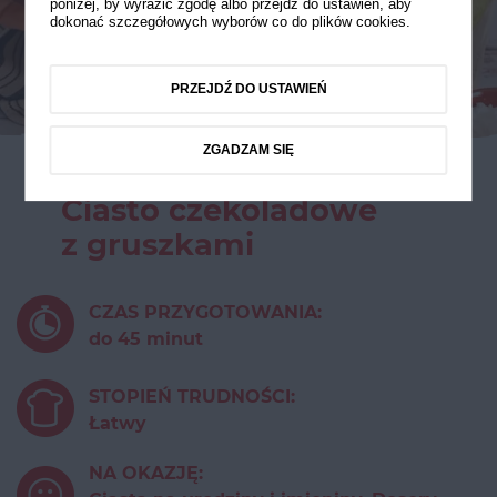
poniżej, by wyrazić zgodę albo przejdź do ustawień, aby
dokonać szczegółowych wyborów co do plików cookies.
PRZEJDŹ DO USTAWIEŃ
ZGADZAM SIĘ
Ciasto czekoladowe
z gruszkami
CZAS PRZYGOTOWANIA:
do 45 minut
STOPIEŃ TRUDNOŚCI:
Łatwy
NA OKAZJĘ: