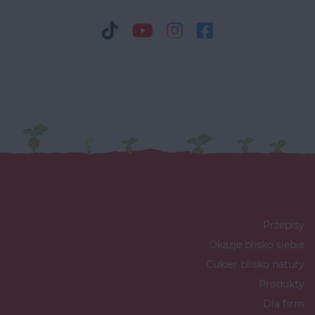
Przepisy
Okazje blisko siebie
Cukier blisko natury
Produkty
Dla firm