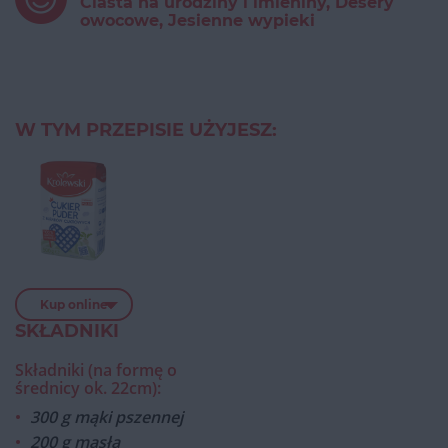
Ciasta na urodziny i imieniny, Desery
owocowe, Jesienne wypieki
W TYM PRZEPISIE UŻYJESZ:
Kup online
SKŁADNIKI
Składniki (na formę o
średnicy ok. 22cm):
300 g mąki pszennej
200 g masła