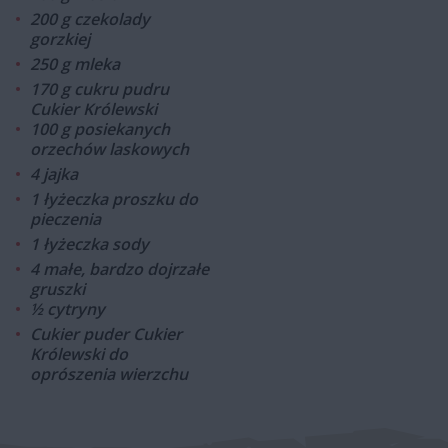
200 g czekolady
gorzkiej
250 g mleka
170 g cukru pudru
Cukier Królewski
100 g posiekanych
orzechów laskowych
4 jajka
1 łyżeczka proszku do
pieczenia
1 łyżeczka sody
4 małe, bardzo dojrzałe
gruszki
½ cytryny
Cukier puder Cukier
Królewski do
oprószenia wierzchu