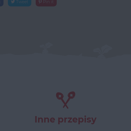
j
Tweet
Pin it
Inne przepisy