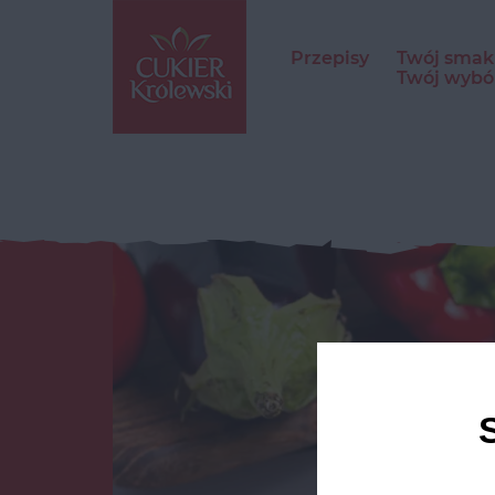
Przepisy
Twój smak
Twój wybó