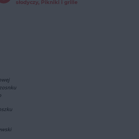
słodyczy, Pikniki i grille
owej
czosnku
o
roszku
ewski