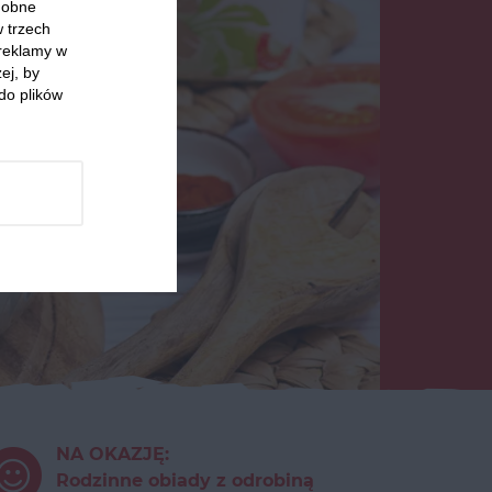
odobne
w trzech
 reklamy w
ej, by
do plików
NA OKAZJĘ:
Rodzinne obiady z odrobiną