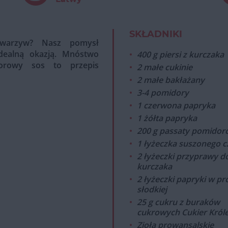
SKŁADNIKI
warzyw? Nasz pomysł
dealną okazją. Mnóstwo
400 g piersi z kurczaka
orowy sos to przepis
2 małe cukinie
2 małe bakłażany
3-4 pomidory
1 czerwona papryka
1 żółta papryka
200 g passaty pomidor
1 łyżeczka suszonego 
2 łyżeczki przyprawy d
kurczaka
2 łyżeczki papryki w p
słodkiej
25 g cukru z buraków
cukrowych Cukier Król
Zioła prowansalskie