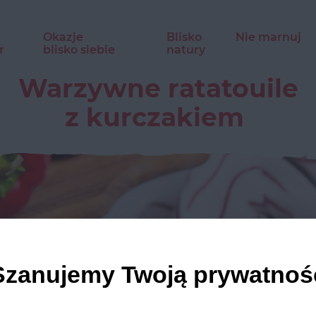
Okazje
Blisko
Nie marnuj
r
blisko siebie
natury
Warzywne ratatouile
z kurczakiem
Szanujemy Twoją prywatnoś