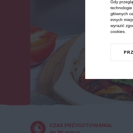
Gdy przeglą
technologie 
głównych ce
innych miejs
wyrazić zgo
cookies.
PR
CZAS PRZYGOTOWANIA:
do 30 minut