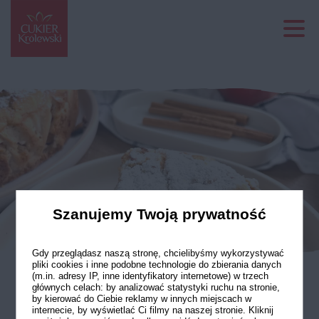
Szanujemy Twoją prywatność
Gdy przeglądasz naszą stronę, chcielibyśmy wykorzystywać
pliki cookies i inne podobne technologie do zbierania danych
(m.in. adresy IP, inne identyfikatory internetowe) w trzech
głównych celach: by analizować statystyki ruchu na stronie,
Szarlotka z czerstwych
by kierować do Ciebie reklamy w innych miejscach w
internecie, by wyświetlać Ci filmy na naszej stronie. Kliknij