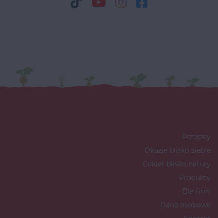
Przepisy
Okazje blisko siebie
Cukier blisko natury
Produkty
Dla firm
Dane osobowe