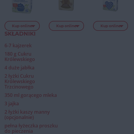
Kup online
Kup online
Kup online
SKŁADNIKI
6-7 kajzerek
180 g Cukru
Królewskiego
4 duże jabłka
2 łyżki Cukru
Królewskiego
Trzcinowego
350 ml gorącego mleka
3 jajka
2 łyżki kaszy manny
(opcjonalnie)
pełna łyżeczka proszku
do pieczenia